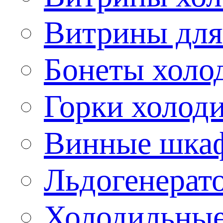
Витрины для
Бонеты холо
Горки холод
Винные шка
Льдогенерат
Холодильные