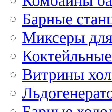
Комбайны б
Барные стан
Миксеры для
Коктейльные
Витрины хол
Льдогенерат
Барные холо