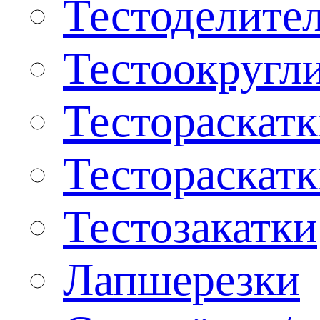
Тестоделите
Тестоокругл
Тестораскат
Тестораскат
Тестозакатки
Лапшерезки