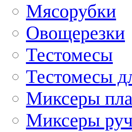
Мясорубки
Овощерезки
Тестомесы
Тестомесы дл
Миксеры пла
Миксеры ру