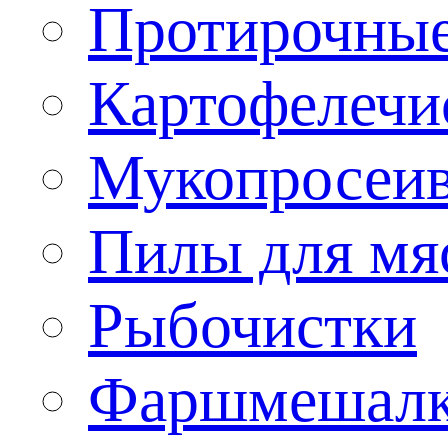
Протирочны
Картофелечи
Мукопросеив
Пилы для мя
Рыбочистки
Фаршмешал