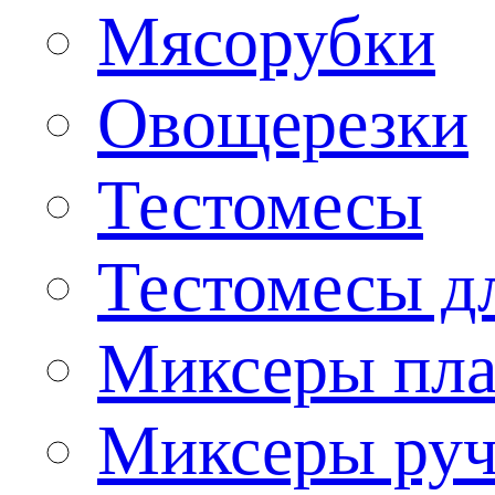
Мясорубки
Овощерезки
Тестомесы
Тестомесы дл
Миксеры пла
Миксеры ру