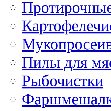
Протирочны
Картофелечи
Мукопросеив
Пилы для мя
Рыбочистки
Фаршмешал