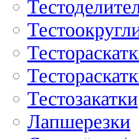
Тестоделите
Тестоокругл
Тестораскат
Тестораскат
Тестозакатки
Лапшерезки