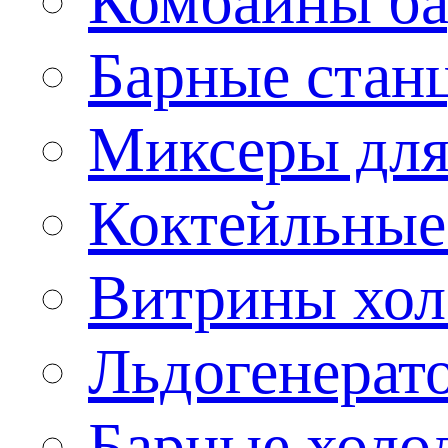
Комбайны б
Барные стан
Миксеры для
Коктейльные
Витрины хол
Льдогенерат
Барные холо