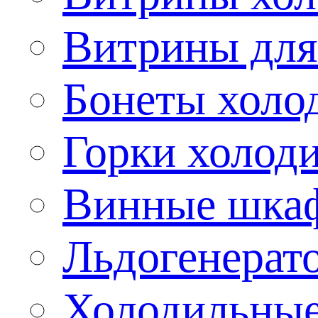
Витрины для
Бонеты холо
Горки холод
Винные шка
Льдогенерат
Холодильные