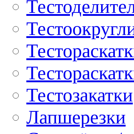
Тестоделите
Тестоокругл
Тестораскат
Тестораскат
Тестозакатки
Лапшерезки