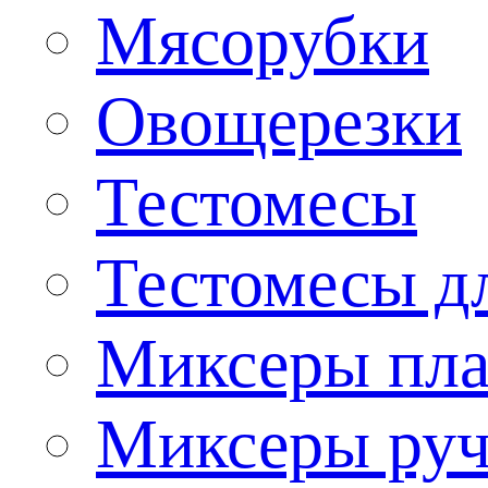
Мясорубки
Овощерезки
Тестомесы
Тестомесы дл
Миксеры пла
Миксеры ру