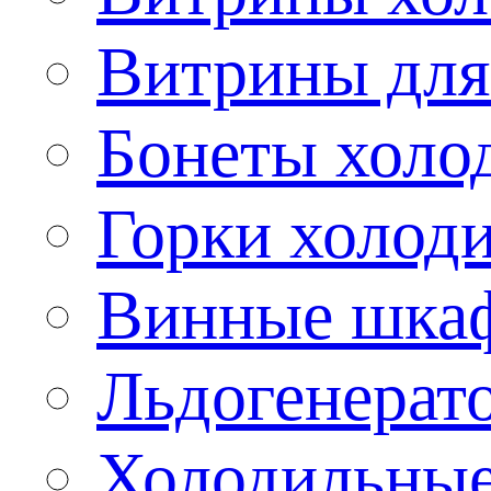
Витрины для
Бонеты холо
Горки холод
Винные шка
Льдогенерат
Холодильные