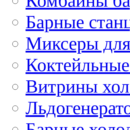
Комбайны б
Барные стан
Миксеры для
Коктейльные
Витрины хол
Льдогенерат
Барные холо