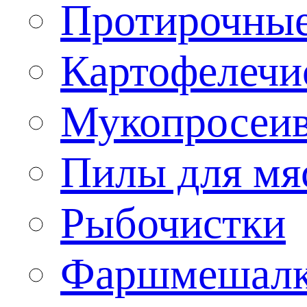
Протирочны
Картофелечи
Мукопросеив
Пилы для мя
Рыбочистки
Фаршмешал