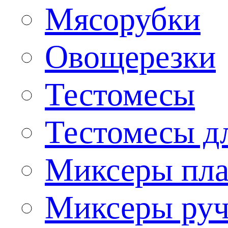
Мясорубки
Овощерезки
Тестомесы
Тестомесы дл
Миксеры пла
Миксеры ру