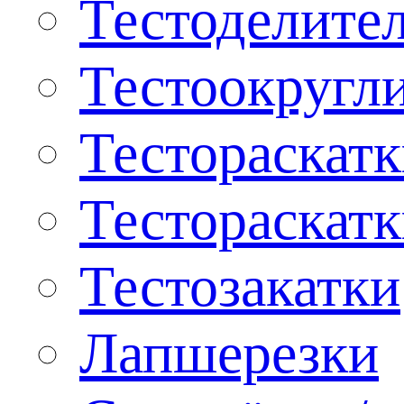
Тестоделите
Тестоокругл
Тестораскат
Тестораскат
Тестозакатки
Лапшерезки