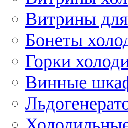
Витрины для
Бонеты холо
Горки холод
Винные шка
Льдогенерат
Холодильные