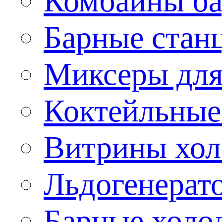
Комбайны б
Барные стан
Миксеры для
Коктейльные
Витрины хол
Льдогенерат
Барные холо