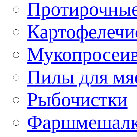
Протирочны
Картофелечи
Мукопросеив
Пилы для мя
Рыбочистки
Фаршмешал