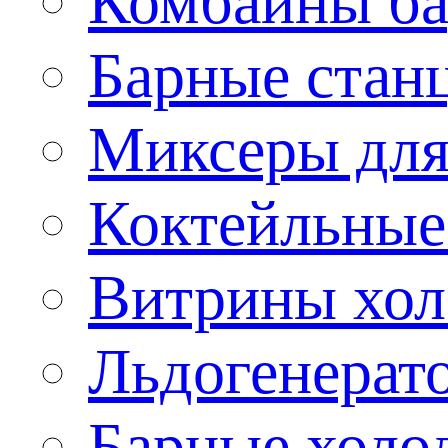
Комбайны б
Барные стан
Миксеры для
Коктейльные
Витрины хол
Льдогенерат
Барные холо