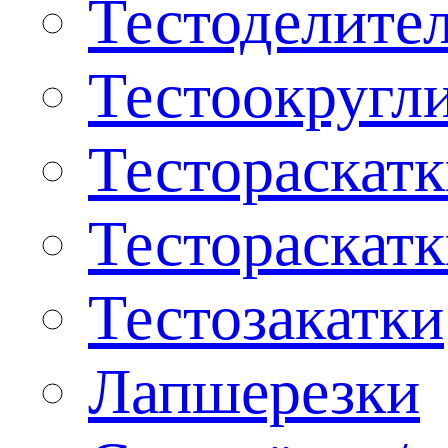
Тестоделите
Тестоокругл
Тестораскат
Тестораскат
Тестозакатки
Лапшерезки