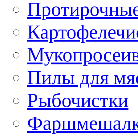
Протирочны
Картофелечи
Мукопросеив
Пилы для мя
Рыбочистки
Фаршмешал