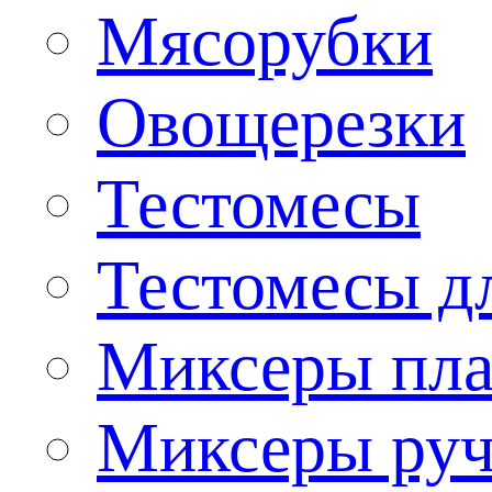
Мясорубки
Овощерезки
Тестомесы
Тестомесы дл
Миксеры пла
Миксеры ру