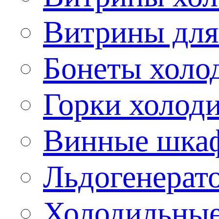
Витрины для
Бонеты холо
Горки холод
Винные шка
Льдогенерат
Холодильные