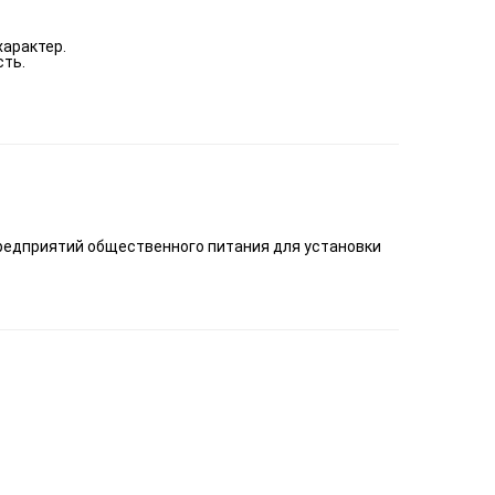
характер.
сть.
редприятий общественного питания для установки