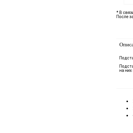
* В свя
После з
Опис
Подста
Подста
на них