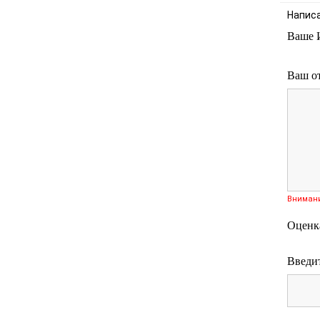
Напис
Ваше 
Ваш о
Вниман
Оценк
Введит