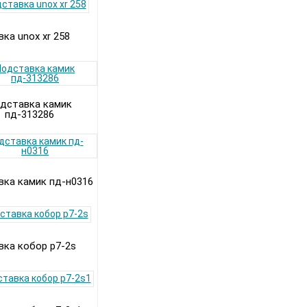
ка unox xr 258
дставка камик
пд-313286
ка камик пд-н0316
ка кобор p7-2s