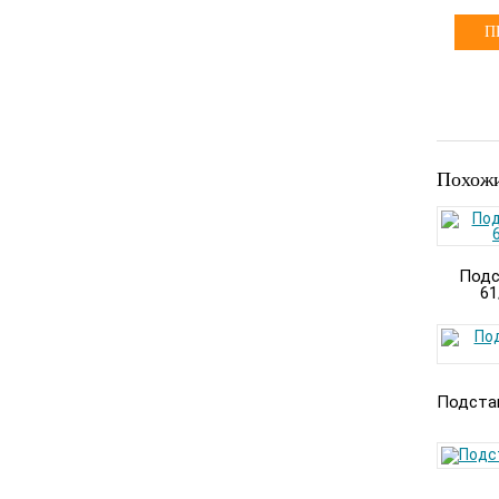
П
Похожи
Подс
61
Подстав