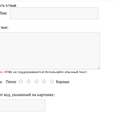
ать отзыв
Имя:
тзыв:
ие:
HTML не поддерживается! Используйте обычный текст.
а:
Плохо
Хорошо
е код, указанный на картинке: