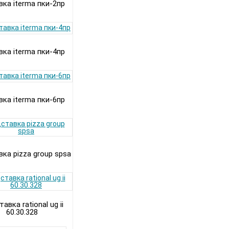
ка iterma пки-2пр
ка iterma пки-4пр
ка iterma пки-6пр
ка pizza group spsa
авка rational ug ii
60.30.328