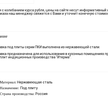
зи с колебанием курса рубля, цены на сайте несут информативный 
аказа наш менеджер свяжется с Вами и уточнит конечную стоимо
ание
вка под плиты серии ПКИ выполнена из нержавеющей стали.
вка предназначена для использования в кухонных помещениях п
 плит индукционных производства "Итерма".
Нержавеющая сталь
Материал:
Под плиту
Назначение:
Россия
Страна производства: