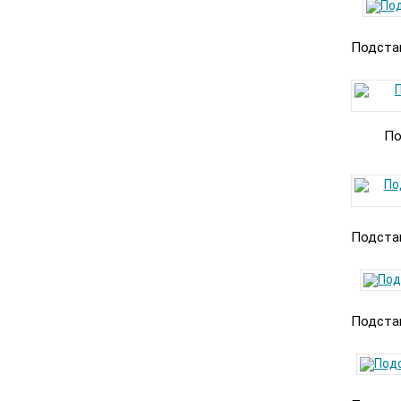
Подстав
По
Подстав
Подстав