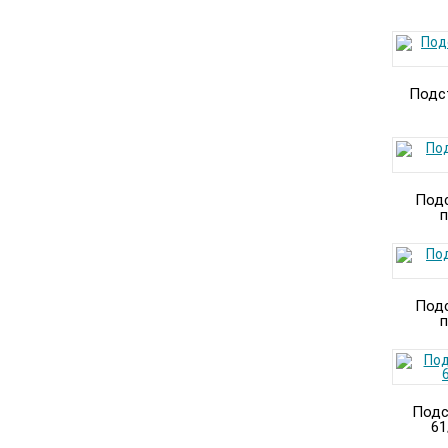
Подст
Подс
п
Подс
п
Подс
61