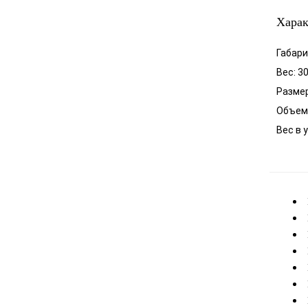
Харак
Габари
Вес: 30
Размер
Объем 
​Вес в 