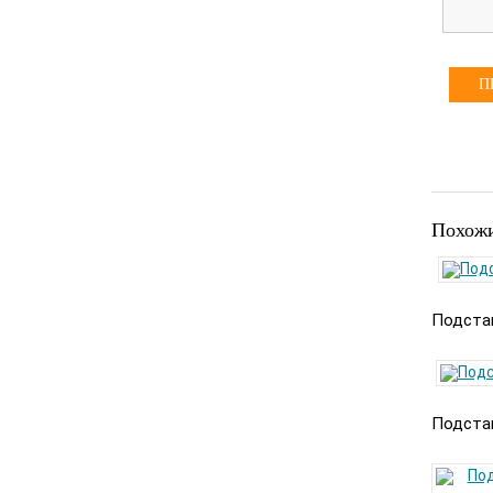
П
Похожи
Подстав
Подстав