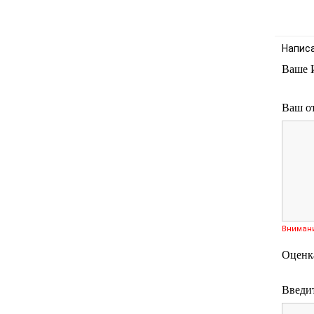
Напис
Ваше 
Ваш о
Вниман
Оценк
Введит