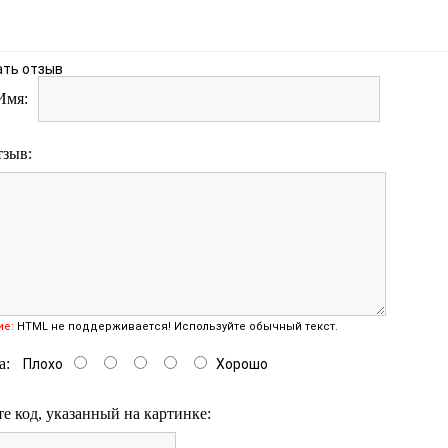
ать отзыв
Имя:
тзыв:
ие:
HTML не поддерживается! Используйте обычный текст.
а:
Плохо
Хорошо
е код, указанный на картинке: