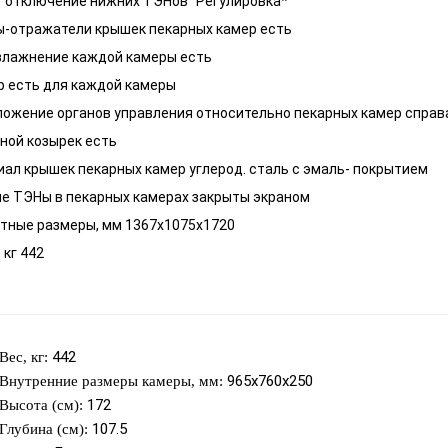
"отключение нижних ТЭНов" Регулировка*
ы-отражатели крышек пекарных камер есть
влажнение каждой камеры есть
 есть для каждой камеры
ожение органов управления относительно пекарных камер справ
ной козырек есть
ал крышек пекарных камер углерод. сталь с эмаль- покрытием
е ТЭНы в пекарных камерах закрыты экраном
тные размеры, мм 1367x1075x1720
 кг 442
442
Вес, кг:
965x760x250
Внутренние размеры камеры, мм:
172
Высота (см):
107.5
Глубина (см):