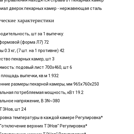
ны управления находятся справа от пекарных камер
риал дверок пекарных камер - нержавеющая сталь
ческие характеристики
одительность, шт за 1 выпечку:
 формовой (форма Л7) 72
ы 0.3 кг, (7 шт. на 1 противне) 42
ство пекарных камер, шт 3
мость: подовый лист 700x460, шт 6
площадь выпечки, кв.м 1.932
нние размеры пекарной камеры, мм 965x760x250
льная потребляемая мощность, кВт 19.2
альное напряжение, В 3N~380
ТЭНов, шт 24
ровка температуры в каждой камере Регулировка*
"отключение верхних ТЭНов" Регулировка*