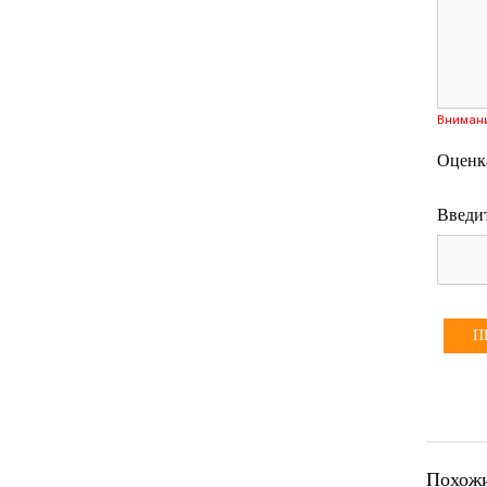
Вниман
Оценк
Введит
П
Похожи