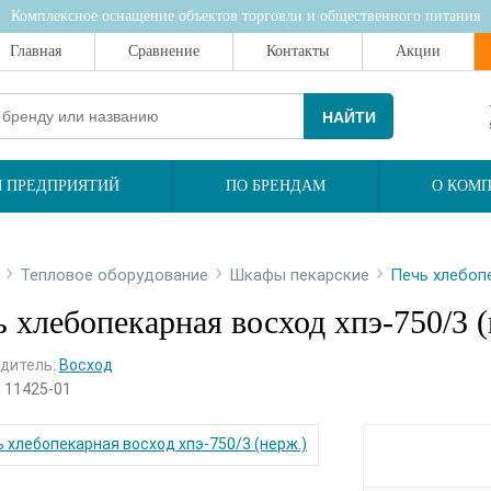
Комплексное оснащение объектов торговли и общественного питания
Главная
Сравнение
Контакты
Акции
НАЙТИ
 ПРЕДПРИЯТИЙ
ПО БРЕНДАМ
О КОМ
›
›
›
Тепловое оборудование
Шкафы пекарские
Печь хлебопе
 хлебопекарная восход хпэ-750/3 (
дитель:
Восход
:
11425-01