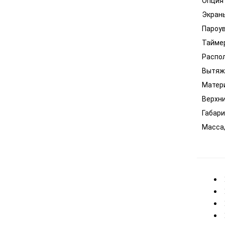
Опция 
Экран
Пароу
Таймер
Распол
Вытяж
Матери
Верхни
Габари
Масса,