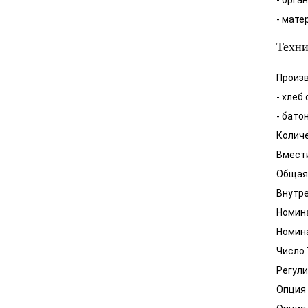
- орга
- мате
Техни
Произв
- хлеб
- батон
Количе
Вмести
Общая 
Внутре
Номина
Номин
Число 
Регули
Опция 