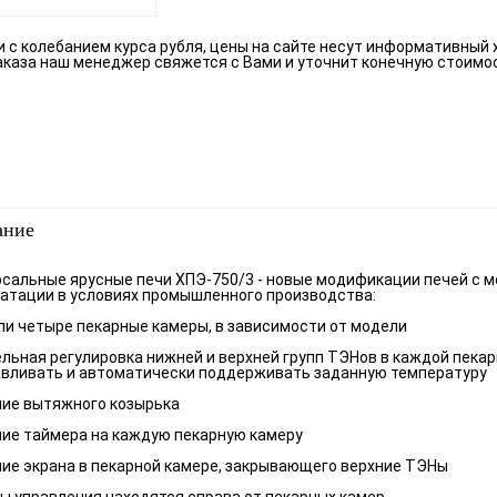
зи с колебанием курса рубля, цены на сайте несут информативный 
аказа наш менеджер свяжется с Вами и уточнит конечную стоимо
ание
сальные ярусные печи ХПЭ-750/3 - новые модификации печей с 
атации в условиях промышленного производства:
или четыре пекарные камеры, в зависимости от модели
ельная регулировка нижней и верхней групп ТЭНов в каждой пека
авливать и автоматически поддерживать заданную температуру
чие вытяжного козырька
чие таймера на каждую пекарную камеру
чие экрана в пекарной камере, закрывающего верхние ТЭНы