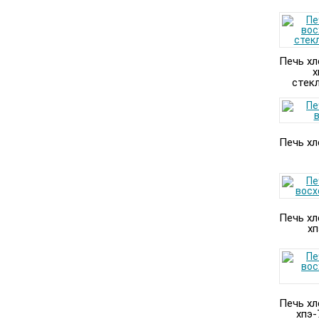
Печь хл
х
стек
Печь хл
Печь хл
хп
Печь хл
хпэ-