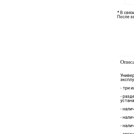
* В свя
После з
Опис
Универ
эксплу
- три 
- разд
устан
- нали
- нали
- нали