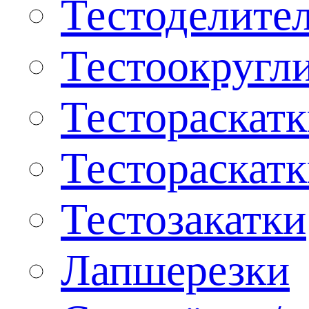
Тестоделите
Тестоокругл
Тестораскат
Тестораскат
Тестозакатки
Лапшерезки