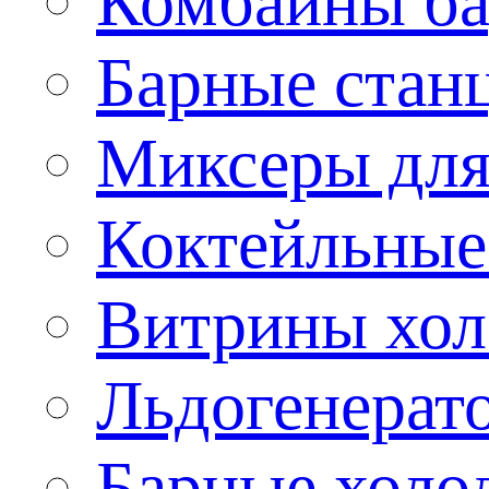
Комбайны б
Барные стан
Миксеры для
Коктейльные
Витрины хол
Льдогенерат
Барные холо