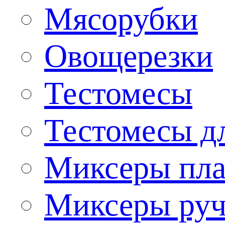
Мясорубки
Овощерезки
Тестомесы
Тестомесы дл
Миксеры пла
Миксеры ру