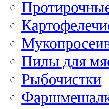
Протирочны
Картофелечи
Мукопросеив
Пилы для мя
Рыбочистки
Фаршмешал