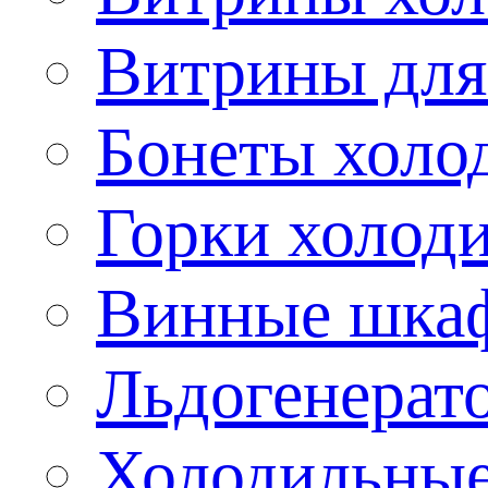
Витрины для
Бонеты холо
Горки холод
Винные шка
Льдогенерат
Холодильные