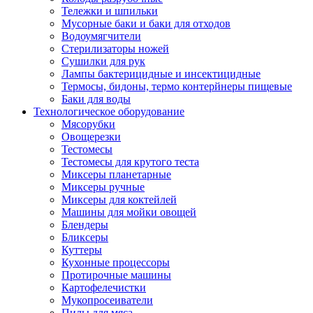
Тележки и шпильки
Мусорные баки и баки для отходов
Водоумягчители
Стерилизаторы ножей
Сушилки для рук
Лампы бактерицидные и инсектицидные
Термосы, бидоны, термо контерйнеры пищевые
Баки для воды
Технологическое оборудование
Мясорубки
Овощерезки
Тестомесы
Тестомесы для крутого теста
Миксеры планетарные
Миксеры ручные
Миксеры для коктейлей
Машины для мойки овощей
Блендеры
Бликсеры
Куттеры
Кухонные процессоры
Протирочные машины
Картофелечистки
Мукопросеиватели
Пилы для мяса