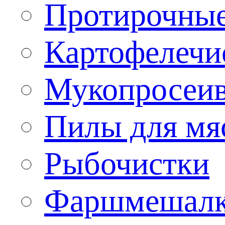
Протирочны
Картофелечи
Мукопросеив
Пилы для мя
Рыбочистки
Фаршмешал