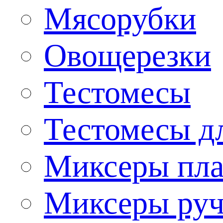
Мясорубки
Овощерезки
Тестомесы
Тестомесы дл
Миксеры пла
Миксеры ру