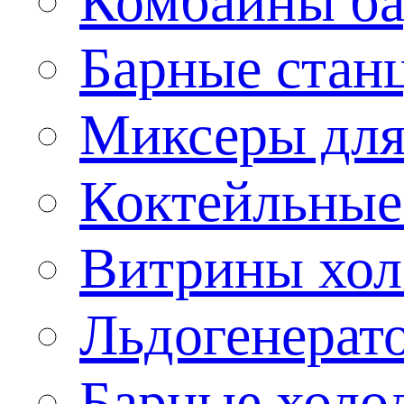
Комбайны б
Барные стан
Миксеры для
Коктейльные
Витрины хол
Льдогенерат
Барные холо