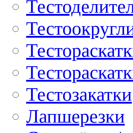
Тестоделите
Тестоокругл
Тестораскат
Тестораскат
Тестозакатки
Лапшерезки