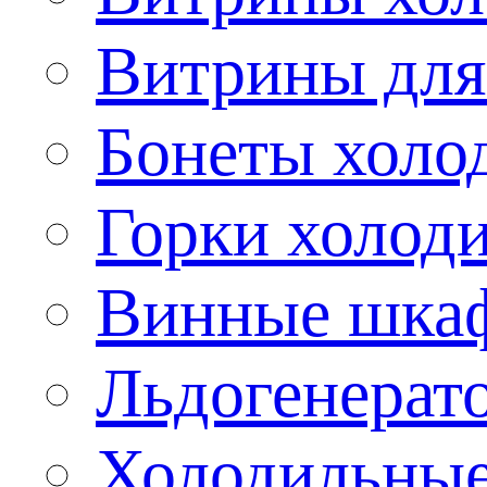
Витрины для
Бонеты холо
Горки холод
Винные шка
Льдогенерат
Холодильные