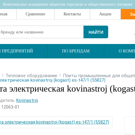
Комплексное оснащение объектов торговли и общественного питания
вная
Сравнение
Контакты
Акции
За
НАЙТИ
 ПРЕДПРИЯТИЙ
ПО БРЕНДАМ
О КОМ
›
›
Тепловое оборудование
Плиты промышленные для обще
лектрическая kovinastroj (kogast) es-t47/1 (55827)
а электрическая kovinastroj (kogast
дитель:
Kovinastroj
:
12063-01