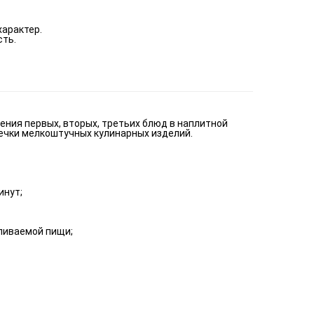
характер.
сть.
ения первых, вторых, третьих блюд в наплитной
печки мелкоштучных кулинарных изделий.
инут;
ливаемой пищи;