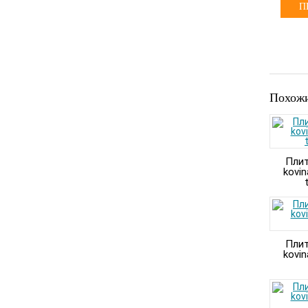
П
Похожи
Плит
kovin
Плит
kovin