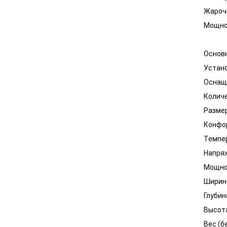
Жарочн
Мощнос
Основ
Устан
Оснащ
Количе
Размер
Конфор
Темпер
Напря
Мощнос
Ширин
Глубин
Высот
Вес (б