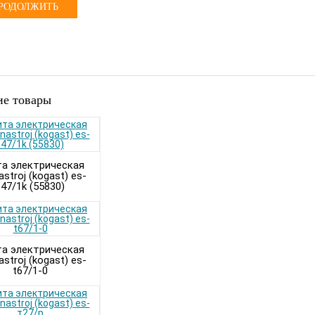
РОДОЛЖИТЬ
е товары
а электрическая
astroj (kogast) es-
t47/1k (55830)
а электрическая
astroj (kogast) es-
t67/1-0