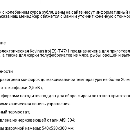
зи с колебанием курса рубля, цены на сайте несут информативный 
аказа наш менеджер свяжется с Вами и уточнит конечную стоимо
ние
электрическая Kovinastroj ES-T47/1 предназначена для приготовл
, а также для жарки полуфабрикатов из мяса, рыбы, овощей и вы
нности
разогрева конфорок до максимальной температуры не более 20 м
ть конфорки: 2,5 кВт;
нфорками находится поддон для сбора жира и остатков приготав
омеханическая панель управления;
ный термостат;
влена из нержавеющей стали AISI 304;
ы жарочной камеры: 540х530х300 мм;