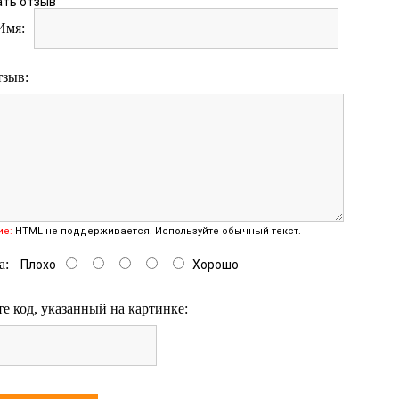
ать отзыв
Имя:
тзыв:
ие:
HTML не поддерживается! Используйте обычный текст.
а:
Плохо
Хорошо
е код, указанный на картинке: