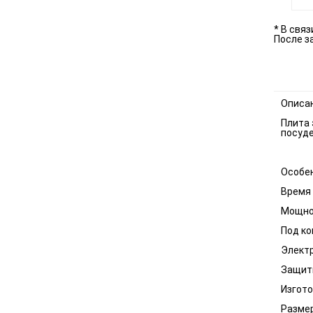
* В свя
После з
Описа
Плита 
посуде
Особе
Время 
Мощнос
Под ко
Электр
Защит
Изгото
Размер