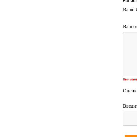
Напис
Ваше 
Ваш о
Вниман
Оценк
Введит