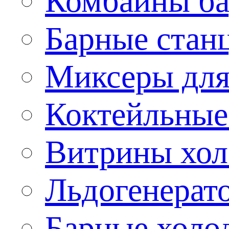
Комбайны б
Барные стан
Миксеры для
Коктейльные
Витрины хол
Льдогенерат
Барные холо