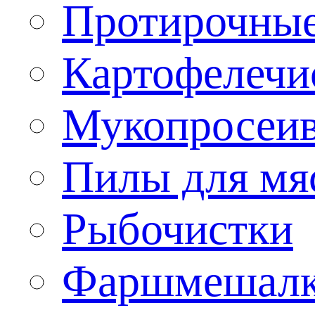
Протирочны
Картофелечи
Мукопросеив
Пилы для мя
Рыбочистки
Фаршмешал