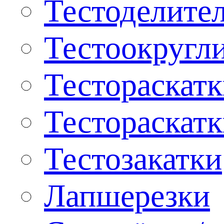
Тестоделите
Тестоокругл
Тестораскат
Тестораскат
Тестозакатки
Лапшерезки