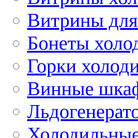
Витрины для
Бонеты холо
Горки холод
Винные шка
Льдогенерат
Холодильные