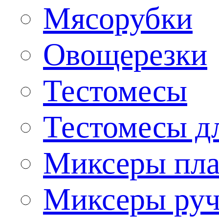
Мясорубки
Овощерезки
Тестомесы
Тестомесы дл
Миксеры пла
Миксеры ру