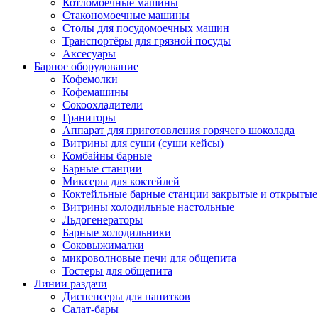
Котломоечные машины
Стакономоечные машины
Столы для посудомоечных машин
Транспортёры для грязной посуды
Аксесуары
Барное оборудование
Кофемолки
Кофемашины
Сокоохладители
Граниторы
Аппарат для приготовления горячего шоколада
Витрины для суши (суши кейсы)
Комбайны барные
Барные станции
Миксеры для коктейлей
Коктейльные барные станции закрытые и открытые
Витрины холодильные настольные
Льдогенераторы
Барные холодильники
Соковыжималки
микроволновые печи для общепита
Тостеры для общепита
Линии раздачи
Диспенсеры для напитков
Салат-бары