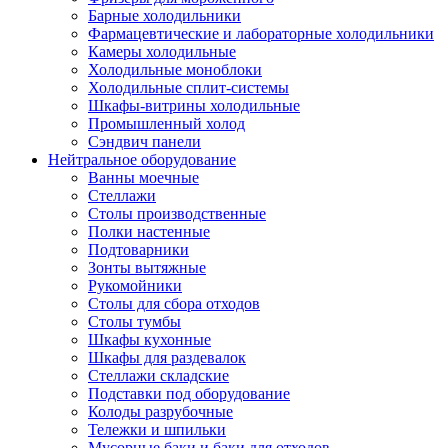
Барные холодильники
Фармацевтические и лабораторные холодильники
Камеры холодильные
Холодильные моноблоки
Холодильные сплит-системы
Шкафы-витрины холодильные
Промышленный холод
Сэндвич панели
Нейтральное оборудование
Ванны моечные
Стеллажи
Столы производственные
Полки настенные
Подтоварники
Зонты вытяжные
Рукомойники
Столы для сбора отходов
Столы тумбы
Шкафы кухонные
Шкафы для раздевалок
Стеллажи складские
Подставки под оборудование
Колоды разрубочные
Тележки и шпильки
Мусорные баки и баки для отходов