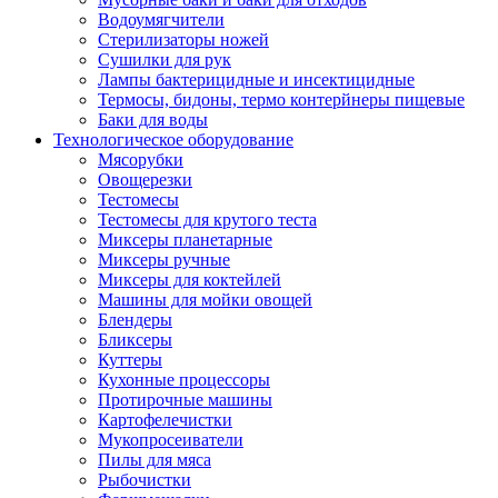
Водоумягчители
Стерилизаторы ножей
Сушилки для рук
Лампы бактерицидные и инсектицидные
Термосы, бидоны, термо контерйнеры пищевые
Баки для воды
Технологическое оборудование
Мясорубки
Овощерезки
Тестомесы
Тестомесы для крутого теста
Миксеры планетарные
Миксеры ручные
Миксеры для коктейлей
Машины для мойки овощей
Блендеры
Бликсеры
Куттеры
Кухонные процессоры
Протирочные машины
Картофелечистки
Мукопросеиватели
Пилы для мяса
Рыбочистки