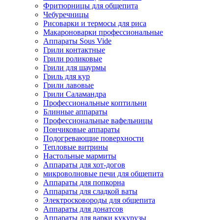
Фритюрницы для общепита
Чебуречницы
Рисоварки и термосы для риса
Макароноварки профессиональные
Аппараты Sous Vide
Грили контактные
Грили роликовые
Грили для шаурмы
Гриль для кур
Грили лавовые
Грили Саламандра
Профессиональные коптильни
Блинные аппараты
Профессиональные вафельницы
Пончиковые аппараты
Подогревающие поверхности
Тепловые витрины
Настольные мармиты
Аппараты для хот-догов
микроволновые печи для общепита
Аппараты для попкорна
Аппараты для сладкой ваты
Электросковороды для общепита
Аппараты для донатсов
Аппараты для варки кукурузы