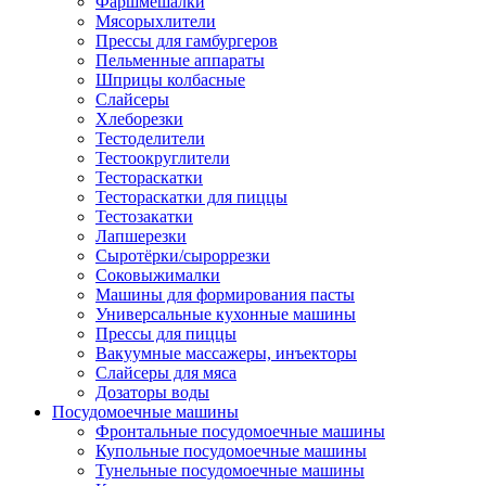
Фаршмешалки
Мясорыхлители
Прессы для гамбургеров
Пельменные аппараты
Шприцы колбасные
Слайсеры
Хлеборезки
Тестоделители
Тестоокруглители
Тестораскатки
Тестораскатки для пиццы
Тестозакатки
Лапшерезки
Сыротёрки/сыроррезки
Соковыжималки
Машины для формирования пасты
Универсальные кухонные машины
Прессы для пиццы
Вакуумные массажеры, инъекторы
Слайсеры для мяса
Дозаторы воды
Посудомоечные машины
Фронтальные посудомоечные машины
Купольные посудомоечные машины
Тунельные посудомоечные машины