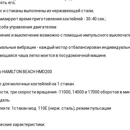
ять его;
ус и стаканы выполнены из нержавеющей стали;
мизируют время приготовления коктейлей - 30-40 сек.;
особа управления двигателем
чение и выключение возможно с помощью импульсного выключате
мальные вибрации - каждый мотор отбалансирован индивидуальн
ающаяся чаша легко моется в посудомоечной машине.
р HAMILTON BEACH HMD200
 для молочных коктейлей на 1 стакан.
ости, три скорости вращения -11000, 14000 и 17000 оборотов в ми
дель.
екте: 1стакан мод. 110Е (нерж. сталь), режим пульсации
еские характеристики: