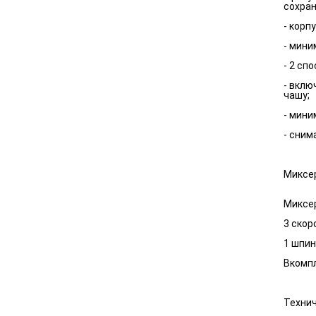
сохран
- корп
- мини
- 2 сп
- вклю
чашу;
- мини
- сним
Миксе
Миксер
3 скор
1 шпин
Вкомпл
Технич