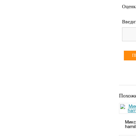
Оценк
Введит
П
Похожи
Микс
hami