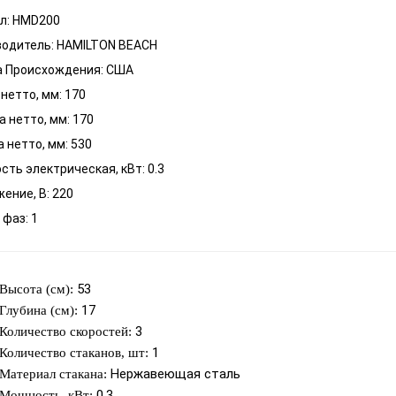
л: HMD200
водитель: HAMILTON BEACH
а Происхождения: США
нетто, мм: 170
 нетто, мм: 170
 нетто, мм: 530
ть электрическая, кВт: 0.3
ение, В: 220
 фаз: 1
53
Высота (см):
17
Глубина (см):
3
Количество скоростей:
1
Количество стаканов, шт:
Нержавеющая сталь
Материал стакана:
0.3
Мощность, кВт: