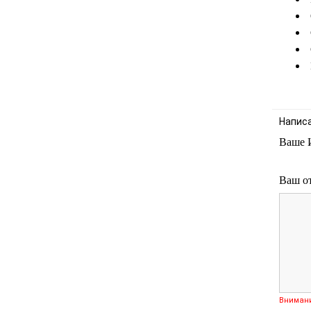
Напис
Ваше 
Ваш о
Вниман