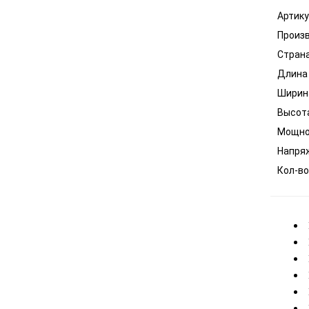
Артику
Произ
Стран
Длина 
Ширина
Высота
Мощнос
Напряж
Кол-во