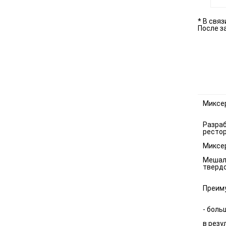
* В свя
После з
Миксе
Разраб
рестор
Миксер
Мешалк
твердо
Преим
- боль
в резу