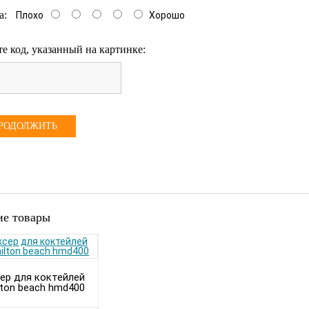
а:
Плохо
Хорошо
е код, указанный на картинке:
РОДОЛЖИТЬ
е товары
ер для коктейлей
lton beach hmd400