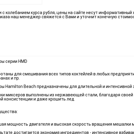
зи с колебанием курса рубля, цены на сайте несут информативный 
аказа наш менеджер свяжется с Вами и уточнит конечную стоимо
ры серии HMD
отаны для смешивания всех типов коктейлей в любых предприяти
анах и пр.
ы Hamilton Beach предназначены для длительной и интенсивной 
и миксеров выполнены из нержавеющей стали, благодаря своей 
й консистенции и даже крошить лед.
ущества:
шая мощность двигателя и высокая скорость вращения мешалки ми
льтате достигается экономия ингредиентов - интенсивное взбива