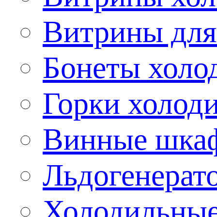
Витрины для
Бонеты холо
Горки холод
Винные шка
Льдогенерат
Холодильные