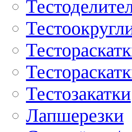
Тестоделите
Тестоокругл
Тестораскат
Тестораскат
Тестозакатки
Лапшерезки