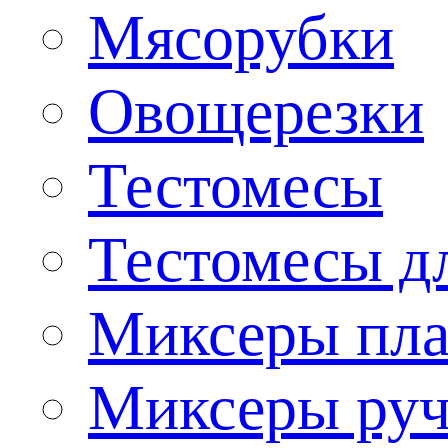
Мясорубки
Овощерезки
Тестомесы
Тестомесы дл
Миксеры пла
Миксеры ру