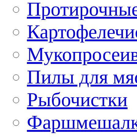
Протирочны
Картофелечи
Мукопросеив
Пилы для мя
Рыбочистки
Фаршмешал