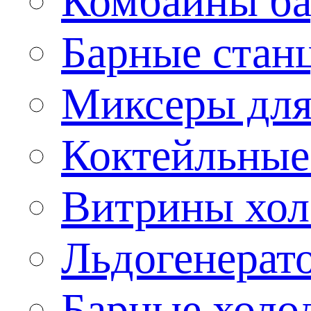
Комбайны б
Барные стан
Миксеры для
Коктейльные
Витрины хол
Льдогенерат
Барные холо