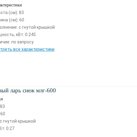
актеристики
ота (см): 83
бина (см): 60
олнение: с гнутой крышкой
ность, кВт: 0.245
ичие: по запросу
треть все характеристики
ый ларь снеж млг-600
ки
 83
 60
с гнутой крышкой
т: 0.27
1