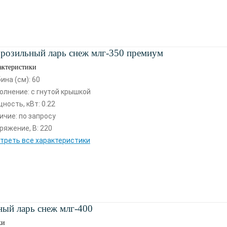
розильный ларь снеж млг-350 премиум
актеристики
бина (см): 60
олнение: с гнутой крышкой
ность, кВт: 0.22
ичие: по запросу
ряжение, В: 220
треть все характеристики
ый ларь снеж млг-400
ки