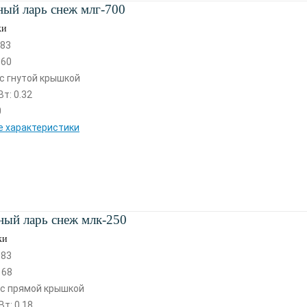
ый ларь снеж млг-700
ки
 83
 60
с гнутой крышкой
т: 0.32
0
е характеристики
ый ларь снеж млк-250
ки
 83
 68
 с прямой крышкой
т: 0.18