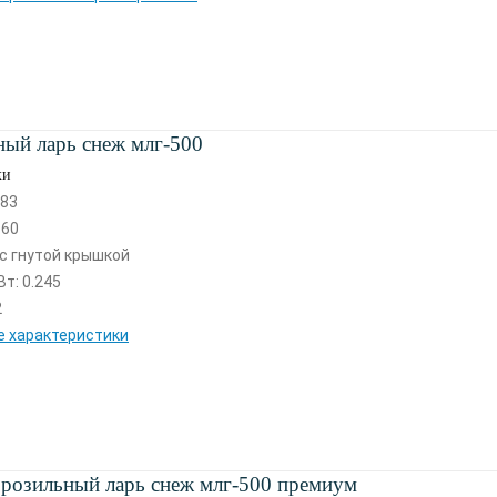
ый ларь снеж млг-500
ки
 83
 60
с гнутой крышкой
т: 0.245
2
е характеристики
розильный ларь снеж млг-500 премиум