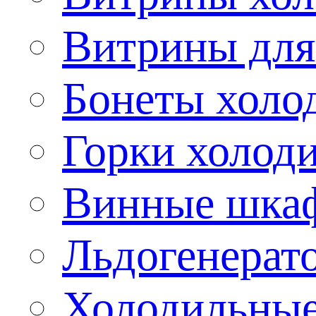
Витрины для
Бонеты холо
Горки холод
Винные шка
Льдогенерат
Холодильные