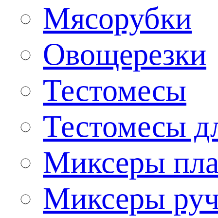
Мясорубки
Овощерезки
Тестомесы
Тестомесы дл
Миксеры пла
Миксеры ру