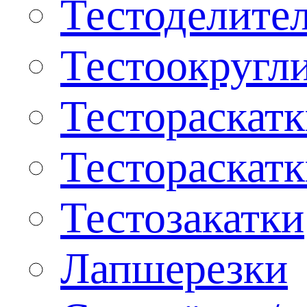
Тестоделите
Тестоокругл
Тестораскат
Тестораскат
Тестозакатки
Лапшерезки