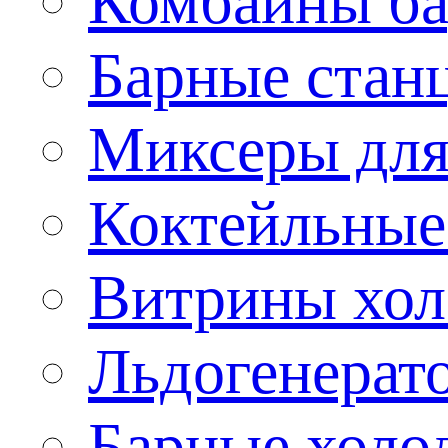
Комбайны б
Барные стан
Миксеры для
Коктейльные
Витрины хол
Льдогенерат
Барные холо