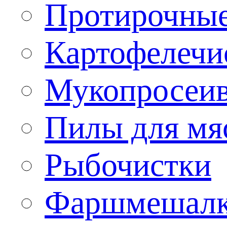
Протирочны
Картофелечи
Мукопросеив
Пилы для мя
Рыбочистки
Фаршмешал