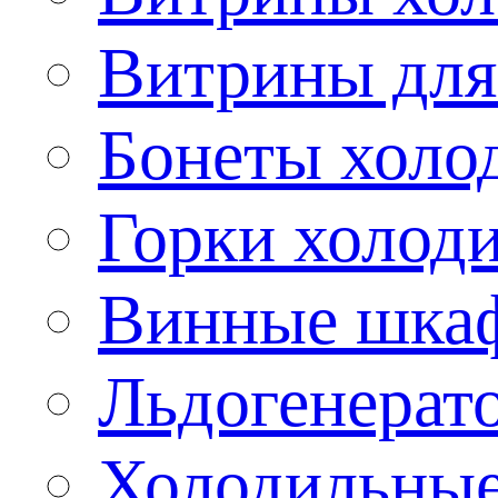
Витрины для
Бонеты холо
Горки холод
Винные шка
Льдогенерат
Холодильные