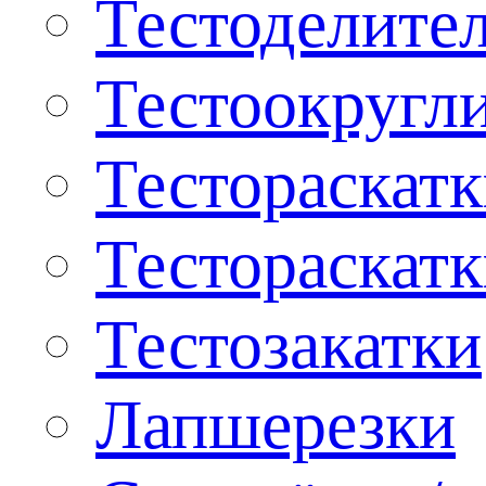
Тестоделите
Тестоокругл
Тестораскат
Тестораскат
Тестозакатки
Лапшерезки