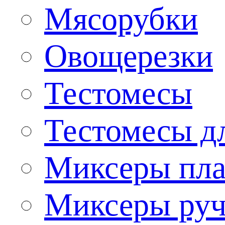
Мясорубки
Овощерезки
Тестомесы
Тестомесы дл
Миксеры пла
Миксеры ру