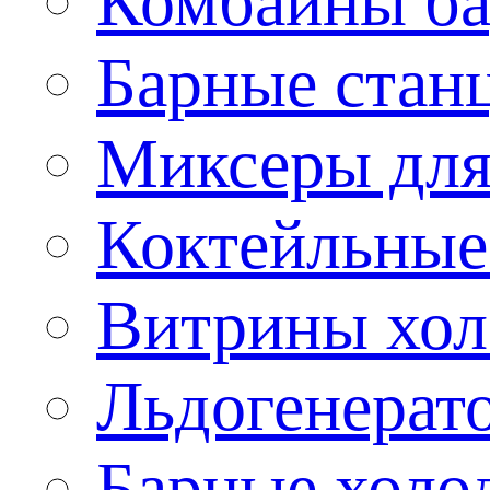
Комбайны б
Барные стан
Миксеры для
Коктейльные
Витрины хол
Льдогенерат
Барные холо