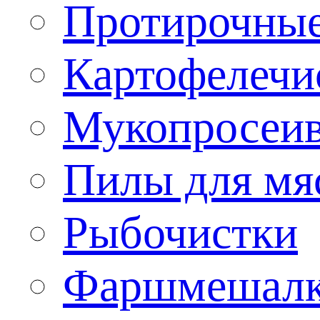
Протирочны
Картофелечи
Мукопросеив
Пилы для мя
Рыбочистки
Фаршмешал