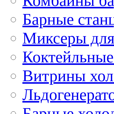
Комбайны б
Барные стан
Миксеры для
Коктейльные
Витрины хол
Льдогенерат
Барные холо