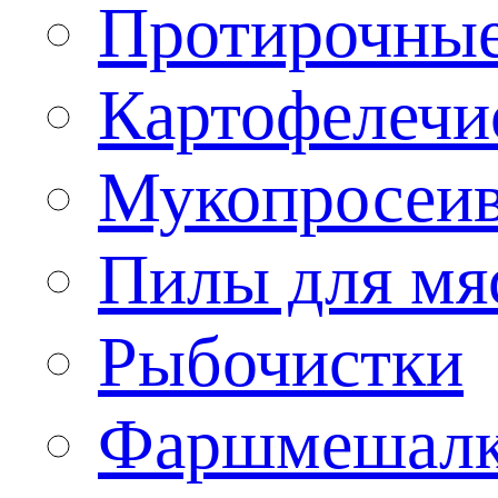
Протирочны
Картофелечи
Мукопросеив
Пилы для мя
Рыбочистки
Фаршмешал