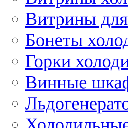
Витрины для
Бонеты холо
Горки холод
Винные шка
Льдогенерат
Холодильные