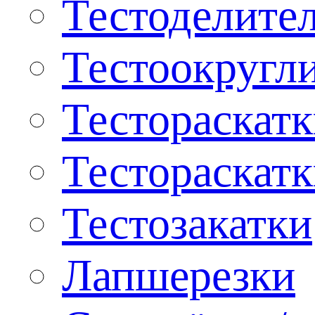
Тестоделите
Тестоокругл
Тестораскат
Тестораскат
Тестозакатки
Лапшерезки