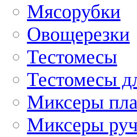
Мясорубки
Овощерезки
Тестомесы
Тестомесы дл
Миксеры пла
Миксеры ру