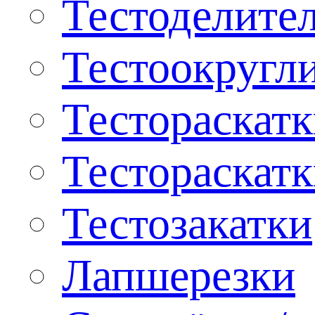
Тестоделите
Тестоокругл
Тестораскат
Тестораскат
Тестозакатки
Лапшерезки