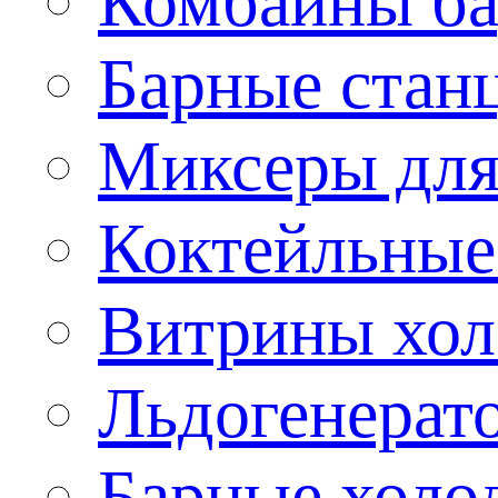
Комбайны б
Барные стан
Миксеры для
Коктейльные
Витрины хол
Льдогенерат
Барные холо