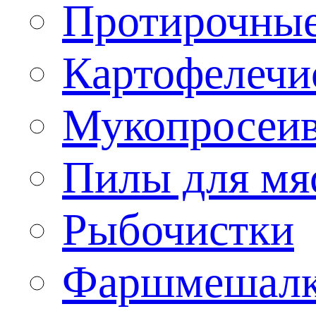
Протирочны
Картофелечи
Мукопросеив
Пилы для мя
Рыбочистки
Фаршмешал