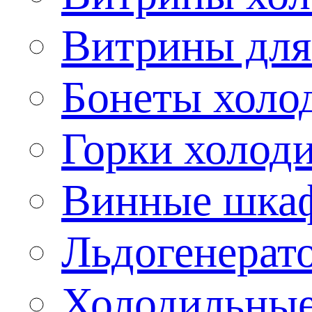
Витрины для
Бонеты холо
Горки холод
Винные шка
Льдогенерат
Холодильные