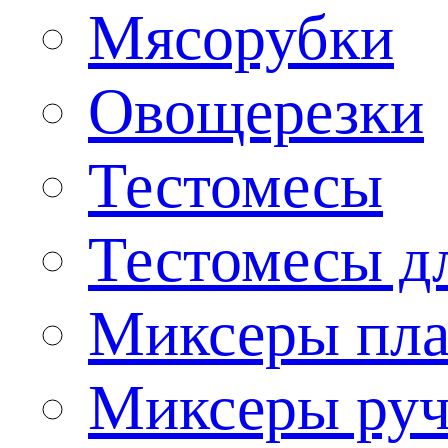
Мясорубки
Овощерезки
Тестомесы
Тестомесы дл
Миксеры пла
Миксеры ру