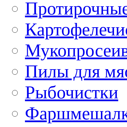
Протирочны
Картофелечи
Мукопросеив
Пилы для мя
Рыбочистки
Фаршмешал