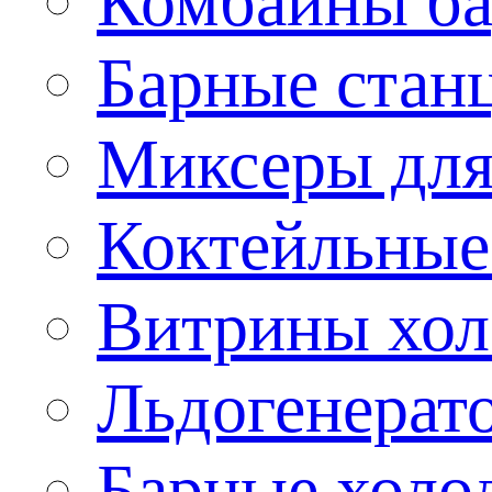
Комбайны б
Барные стан
Миксеры для
Коктейльные
Витрины хол
Льдогенерат
Барные холо