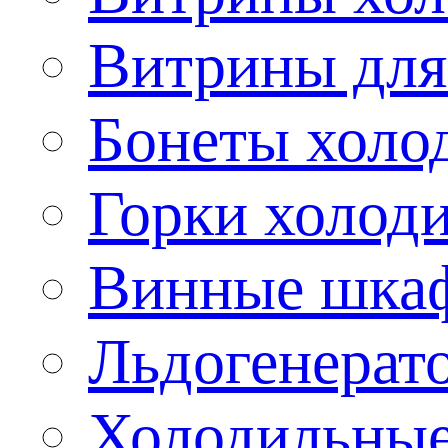
Витрины для
Бонеты холо
Горки холод
Винные шка
Льдогенерат
Холодильные