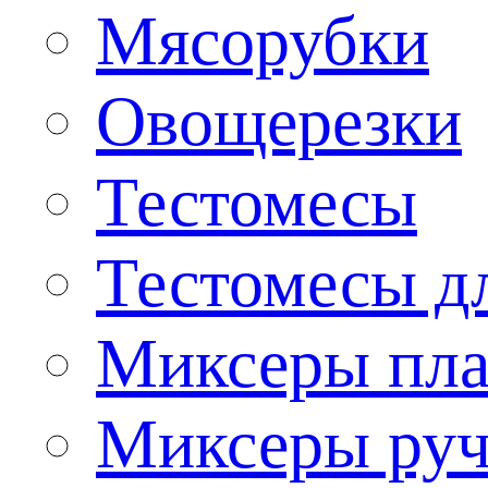
Мясорубки
Овощерезки
Тестомесы
Тестомесы дл
Миксеры пла
Миксеры ру