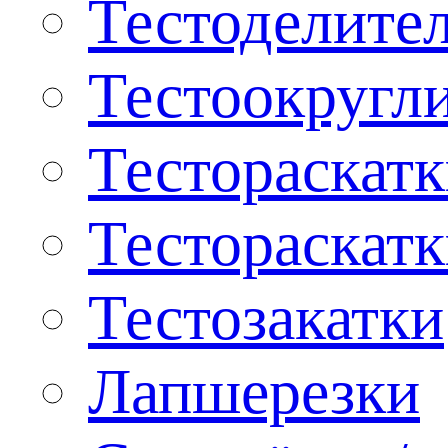
Тестоделите
Тестоокругл
Тестораскат
Тестораскат
Тестозакатки
Лапшерезки