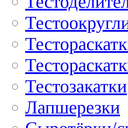
Тестоделите
Тестоокругл
Тестораскат
Тестораскат
Тестозакатки
Лапшерезки