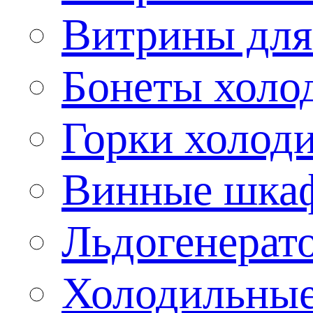
Витрины для
Бонеты холо
Горки холод
Винные шка
Льдогенерат
Холодильные