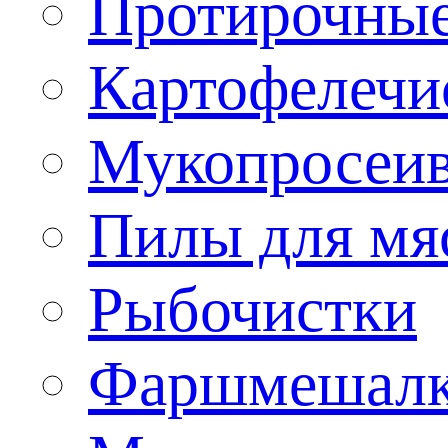
Протирочны
Картофелечи
Мукопросеив
Пилы для мя
Рыбочистки
Фаршмешал