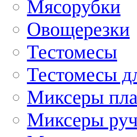
Мясорубки
Овощерезки
Тестомесы
Тестомесы дл
Миксеры пла
Миксеры ру