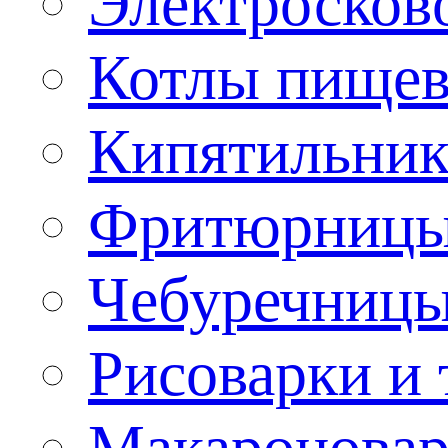
Электроско
Котлы пищев
Кипятильник
Фритюрницы
Чебуречниц
Рисоварки и 
Макароновар