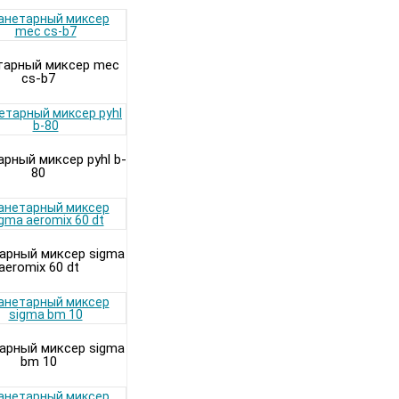
тарный миксер mec
cs-b7
рный миксер pyhl b-
80
арный миксер sigma
aeromix 60 dt
арный миксер sigma
bm 10