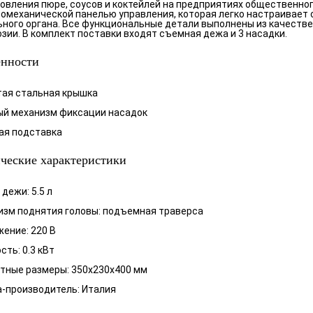
овления пюре, соусов и коктейлей на предприятиях общественно
омеханической панелью управления, которая легко настраивает
ного органа. Все функциональные детали выполнены из качестве
озии. В комплект поставки входят съемная дежа и 3 насадки.
енности
тая стальная крышка
ый механизм фиксации насадок
ая подставка
ческие характеристики
дежи: 5.5 л
зм поднятия головы: подъемная траверса
ение: 220 В
ть: 0.3 кВт
тные размеры: 350х230х400 мм
-производитель: Италия