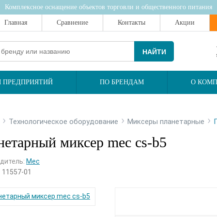
Комплексное оснащение объектов торговли и общественного питания
Главная
Сравнение
Контакты
Акции
НАЙТИ
 ПРЕДПРИЯТИЙ
ПО БРЕНДАМ
О КОМ
›
›
›
Технологическое оборудование
Миксеры планетарные
нетарный миксер mec cs-b5
дитель:
Mec
:
11557-01