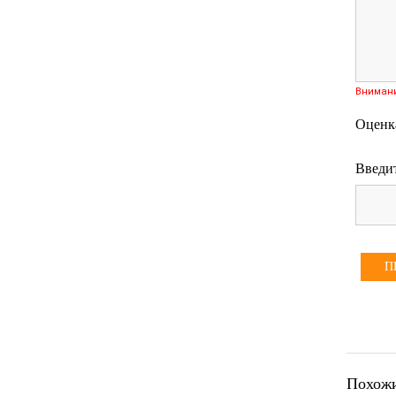
Вниман
Оценк
Введит
П
Похожи