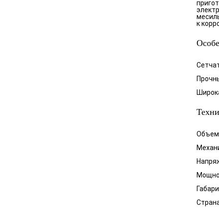
пригот
электр
месиль
к корр
Особ
Сетча
Прочн
Широк
Техни
Объем 
Механи
Напряж
Мощнос
Габари
Страна