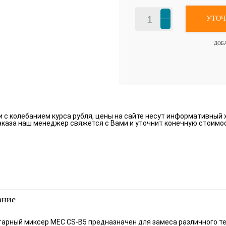
УТОЧ
ДОБ
зи с колебанием курса рубля, цены на сайте несут информативный 
аказа наш менеджер свяжется с Вами и уточнит конечную стоимо
ание
арный миксер MEC CS-B5 предназначен для замеса различного тес