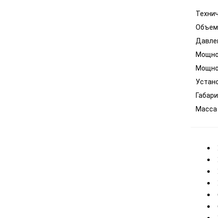
Технич
Объем 
Давлен
Мощнос
Мощнос
Устано
Габари
Масса 