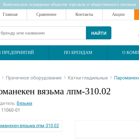
Комплексное оснащение объектов торговли и общественного питания
Главная
Сравнение
Контакты
Акции
НАЙТИ
 ПРЕДПРИЯТИЙ
ПО БРЕНДАМ
О КОМ
›
›
›
Прачечное оборудование
Катки гладильные
Пароманеке
оманекен вязьма лпм-310.02
дитель:
Вязьма
:
11060-01