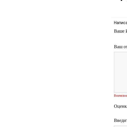
Напис
Ваше 
Ваш о
Вниман
Оценк
Введит