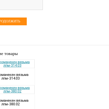
РОДОЛЖИТЬ
е товары
оманекен вязьма
лпм-314.03
оманекен вязьма
лпм-380.02