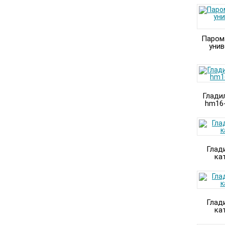
Паром
унив
Глади
hm16-
Глад
ка
Глад
ка