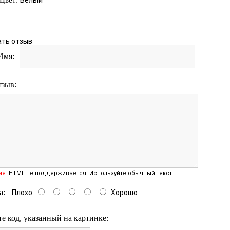
Белый
Цвет:
ать отзыв
Имя:
тзыв:
ие:
HTML не поддерживается! Используйте обычный текст.
а:
Плохо
Хорошо
е код, указанный на картинке: