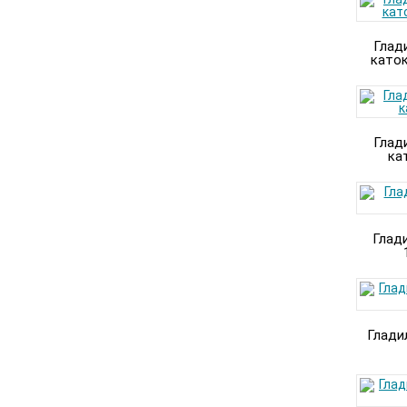
Глад
каток
Глад
ка
Глад
Глади