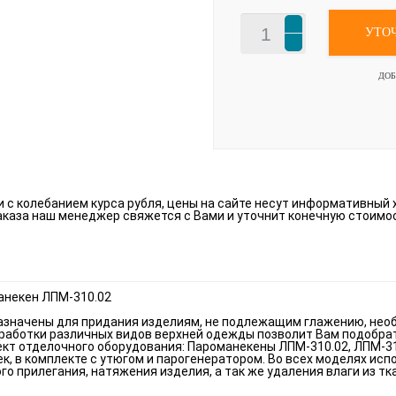
УТО
ДОБ
зи с колебанием курса рубля, цены на сайте несут информативный 
аказа наш менеджер свяжется с Вами и уточнит конечную стоимо
анекен ЛПМ-310.02
азначены для придания изделиям, не подлежащим глажению, нео
работки различных видов верхней одежды позволит Вам подобра
кт отделочного оборудования: Пароманекены ЛПМ-310.02, ЛПМ-31
к, в комплекте с утюгом и парогенератором. Во всех моделях ис
го прилегания, натяжения изделия, а так же удаления влаги из тк