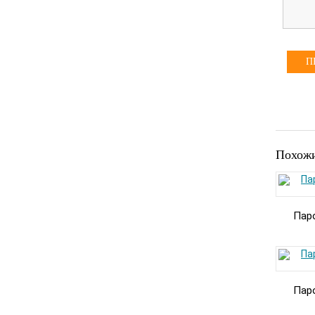
П
Похожи
Пар
Пар