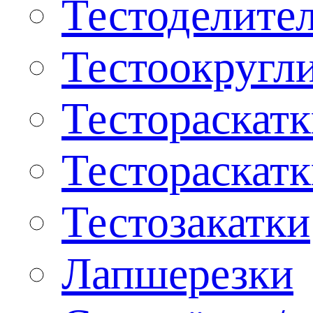
Тестоделите
Тестоокругл
Тестораскат
Тестораскат
Тестозакатки
Лапшерезки