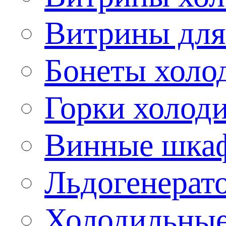
Витрины для
Бонеты холо
Горки холод
Винные шка
Льдогенерат
Холодильные