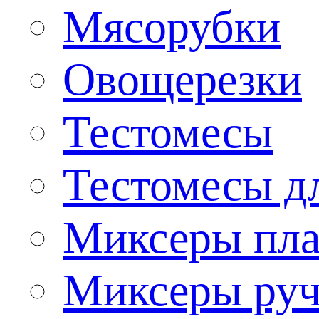
Мясорубки
Овощерезки
Тестомесы
Тестомесы дл
Миксеры пла
Миксеры ру