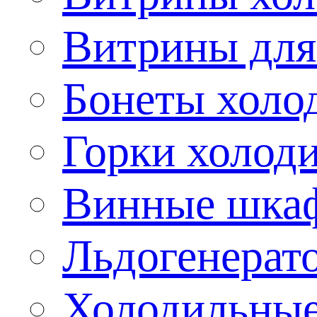
Витрины для
Бонеты холо
Горки холод
Винные шка
Льдогенерат
Холодильные