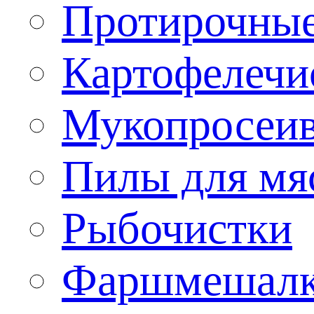
Протирочны
Картофелечи
Мукопросеив
Пилы для мя
Рыбочистки
Фаршмешал