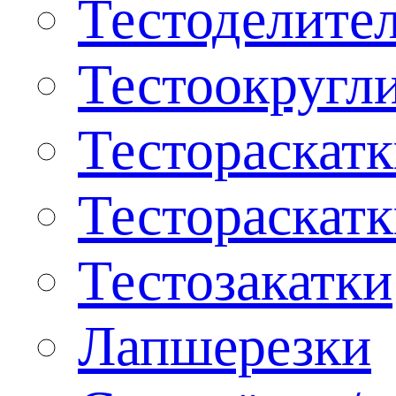
Тестоделите
Тестоокругл
Тестораскат
Тестораскат
Тестозакатки
Лапшерезки