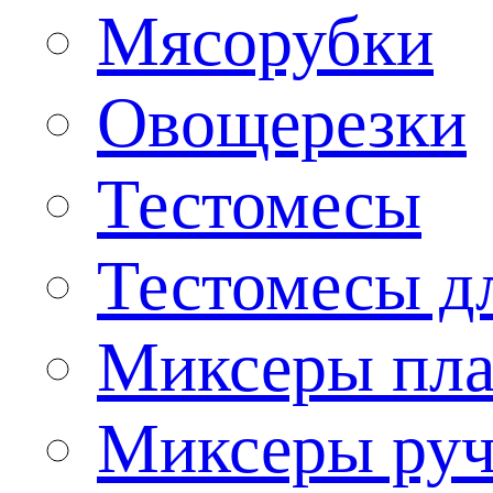
Мясорубки
Овощерезки
Тестомесы
Тестомесы дл
Миксеры пла
Миксеры ру