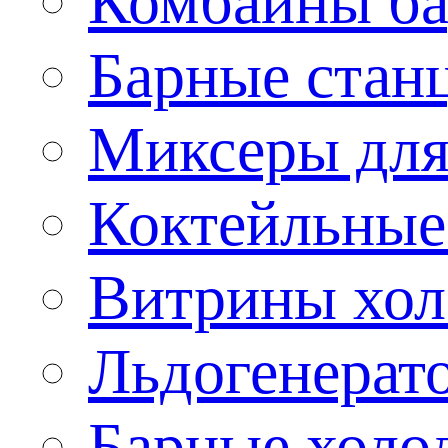
Комбайны б
Барные стан
Миксеры для
Коктейльные
Витрины хол
Льдогенерат
Барные холо