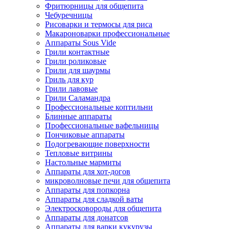
Фритюрницы для общепита
Чебуречницы
Рисоварки и термосы для риса
Макароноварки профессиональные
Аппараты Sous Vide
Грили контактные
Грили роликовые
Грили для шаурмы
Гриль для кур
Грили лавовые
Грили Саламандра
Профессиональные коптильни
Блинные аппараты
Профессиональные вафельницы
Пончиковые аппараты
Подогревающие поверхности
Тепловые витрины
Настольные мармиты
Аппараты для хот-догов
микроволновые печи для общепита
Аппараты для попкорна
Аппараты для сладкой ваты
Электросковороды для общепита
Аппараты для донатсов
Аппараты для варки кукурузы