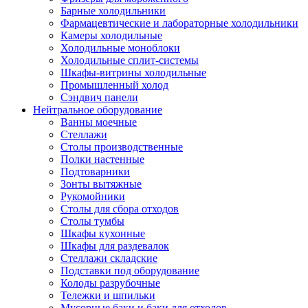
Барные холодильники
Фармацевтические и лабораторные холодильники
Камеры холодильные
Холодильные моноблоки
Холодильные сплит-системы
Шкафы-витрины холодильные
Промышленный холод
Сэндвич панели
Нейтральное оборудование
Ванны моечные
Стеллажи
Столы производственные
Полки настенные
Подтоварники
Зонты вытяжные
Рукомойники
Столы для сбора отходов
Столы тумбы
Шкафы кухонные
Шкафы для раздевалок
Стеллажи складские
Подставки под оборудование
Колоды разрубочные
Тележки и шпильки
Мусорные баки и баки для отходов