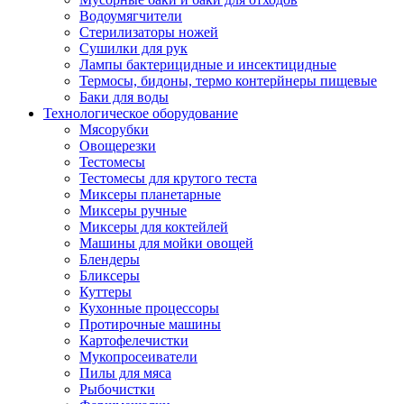
Водоумягчители
Стерилизаторы ножей
Сушилки для рук
Лампы бактерицидные и инсектицидные
Термосы, бидоны, термо контерйнеры пищевые
Баки для воды
Технологическое оборудование
Мясорубки
Овощерезки
Тестомесы
Тестомесы для крутого теста
Миксеры планетарные
Миксеры ручные
Миксеры для коктейлей
Машины для мойки овощей
Блендеры
Бликсеры
Куттеры
Кухонные процессоры
Протирочные машины
Картофелечистки
Мукопросеиватели
Пилы для мяса
Рыбочистки