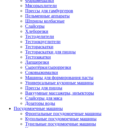
Фаршмешалки
Мясорыхлители
Прессы для гамбургеров
Пельменные аппараты
Шприцы колбасные
Слайсеры
Хлеборезки
Тестоделители
Тестоокруглители
Тестораскатки
Тестораскатки для пиццы
Тестозакатки
Лапшерезки
Сыротёрки/сыроррезки
Соковыжималки
Машины для формирования пасты
Универсальные кухонные машины
Прессы для пиццы
Вакуумные массажеры, инъекторы
Слайсеры для мяса
Дозаторы воды
Посудомоечные машины
Фронтальные посудомоечные машины
Купольные посудомоечные машины
Тунельные посудомоечные машины