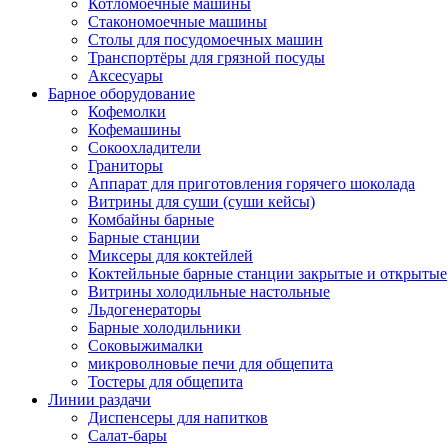
Котломоечные машины
Стакономоечные машины
Столы для посудомоечных машин
Транспортёры для грязной посуды
Аксесуары
Барное оборудование
Кофемолки
Кофемашины
Сокоохладители
Граниторы
Аппарат для приготовления горячего шоколада
Витрины для суши (суши кейсы)
Комбайны барные
Барные станции
Миксеры для коктейлей
Коктейльные барные станции закрытые и открытые
Витрины холодильные настольные
Льдогенераторы
Барные холодильники
Соковыжималки
микроволновые печи для общепита
Тостеры для общепита
Линии раздачи
Диспенсеры для напитков
Салат-бары