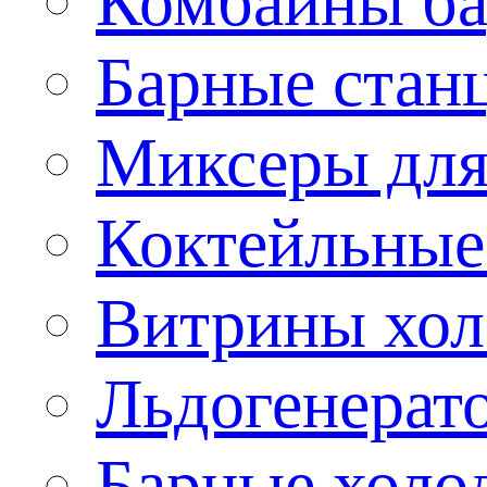
Комбайны б
Барные стан
Миксеры для
Коктейльные
Витрины хол
Льдогенерат
Барные холо