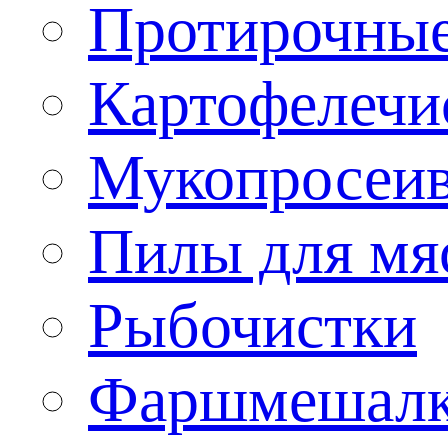
Протирочны
Картофелечи
Мукопросеив
Пилы для мя
Рыбочистки
Фаршмешал