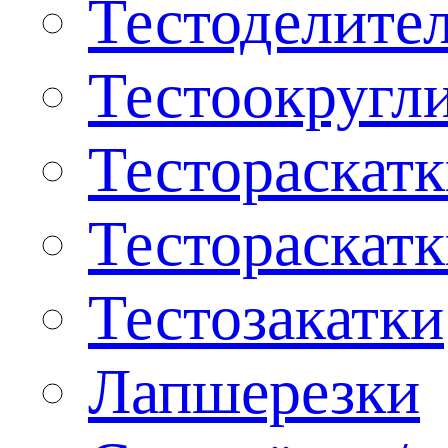
Тестоделите
Тестоокругл
Тестораскат
Тестораскат
Тестозакатки
Лапшерезки