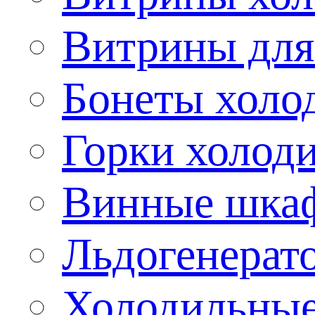
Витрины для
Бонеты холо
Горки холод
Винные шка
Льдогенерат
Холодильные