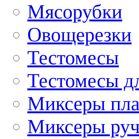
Мясорубки
Овощерезки
Тестомесы
Тестомесы дл
Миксеры пла
Миксеры ру