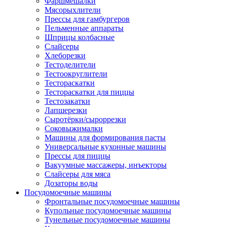
Фаршмешалки
Мясорыхлители
Прессы для гамбургеров
Пельменные аппараты
Шприцы колбасные
Слайсеры
Хлеборезки
Тестоделители
Тестоокруглители
Тестораскатки
Тестораскатки для пиццы
Тестозакатки
Лапшерезки
Сыротёрки/сыроррезки
Соковыжималки
Машины для формирования пасты
Универсальные кухонные машины
Прессы для пиццы
Вакуумные массажеры, инъекторы
Слайсеры для мяса
Дозаторы воды
Посудомоечные машины
Фронтальные посудомоечные машины
Купольные посудомоечные машины
Тунельные посудомоечные машины