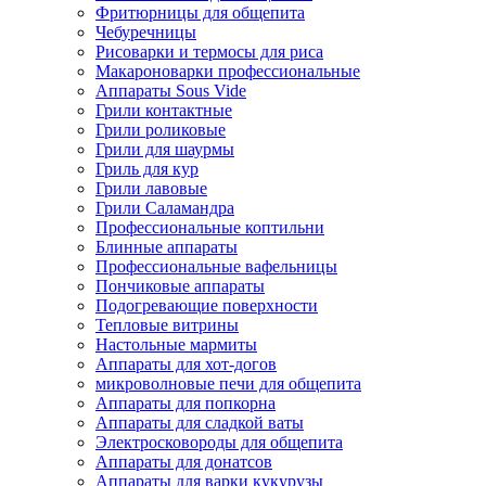
Фритюрницы для общепита
Чебуречницы
Рисоварки и термосы для риса
Макароноварки профессиональные
Аппараты Sous Vide
Грили контактные
Грили роликовые
Грили для шаурмы
Гриль для кур
Грили лавовые
Грили Саламандра
Профессиональные коптильни
Блинные аппараты
Профессиональные вафельницы
Пончиковые аппараты
Подогревающие поверхности
Тепловые витрины
Настольные мармиты
Аппараты для хот-догов
микроволновые печи для общепита
Аппараты для попкорна
Аппараты для сладкой ваты
Электросковороды для общепита
Аппараты для донатсов
Аппараты для варки кукурузы