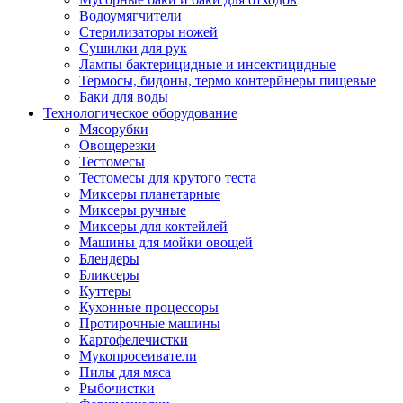
Водоумягчители
Стерилизаторы ножей
Сушилки для рук
Лампы бактерицидные и инсектицидные
Термосы, бидоны, термо контерйнеры пищевые
Баки для воды
Технологическое оборудование
Мясорубки
Овощерезки
Тестомесы
Тестомесы для крутого теста
Миксеры планетарные
Миксеры ручные
Миксеры для коктейлей
Машины для мойки овощей
Блендеры
Бликсеры
Куттеры
Кухонные процессоры
Протирочные машины
Картофелечистки
Мукопросеиватели
Пилы для мяса
Рыбочистки