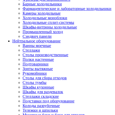
Барные холодильники
Фармацевтические и лабораторные холодильники
Камеры холодильные
Холодильные моноблоки
Холодильные сплит-системы
Шкафы-витрины холодильные
Промышленный холод
Сэндвич панели
Нейтральное оборудование
Ванны моечные
Стеллажи
Столы производственные
Полки настенные
Подтоварники
Зонты вытяжные
Рукомойники
Столы для сбора отходов
Столы тумбы
Шкафы кухонные
Шкафы для раздевалок
Стеллажи складские
Подставки под оборудование
Колоды разрубочные
Тележки и шпильки
Мусорные баки и баки для отходов