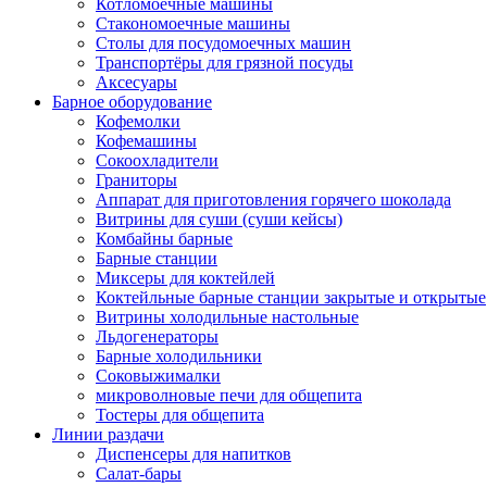
Котломоечные машины
Стакономоечные машины
Столы для посудомоечных машин
Транспортёры для грязной посуды
Аксесуары
Барное оборудование
Кофемолки
Кофемашины
Сокоохладители
Граниторы
Аппарат для приготовления горячего шоколада
Витрины для суши (суши кейсы)
Комбайны барные
Барные станции
Миксеры для коктейлей
Коктейльные барные станции закрытые и открытые
Витрины холодильные настольные
Льдогенераторы
Барные холодильники
Соковыжималки
микроволновые печи для общепита
Тостеры для общепита
Линии раздачи
Диспенсеры для напитков
Салат-бары