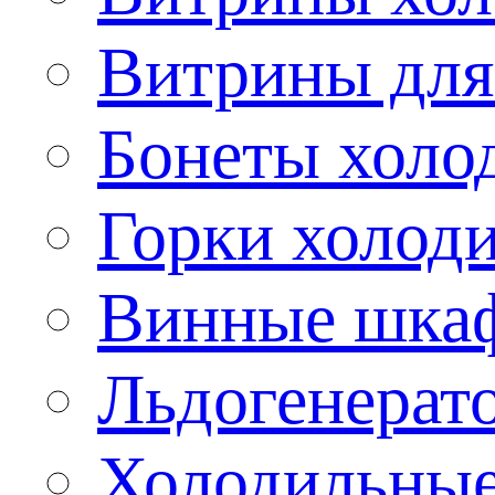
Витрины для
Бонеты холо
Горки холод
Винные шка
Льдогенерат
Холодильные