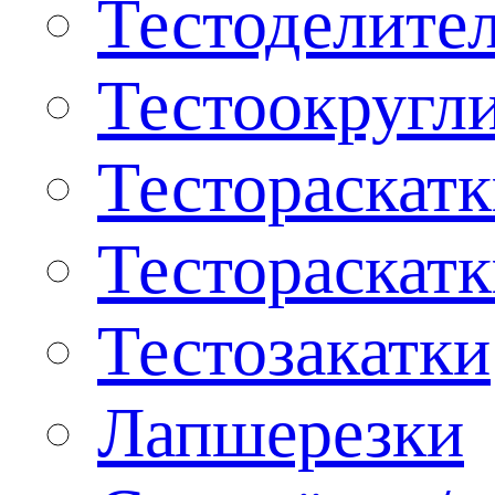
Тестоделите
Тестоокругл
Тестораскат
Тестораскат
Тестозакатки
Лапшерезки