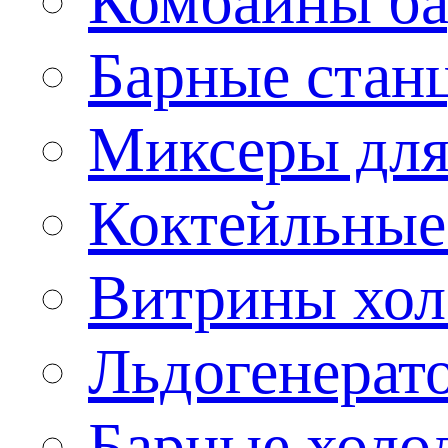
Комбайны б
Барные стан
Миксеры для
Коктейльные
Витрины хол
Льдогенерат
Барные холо