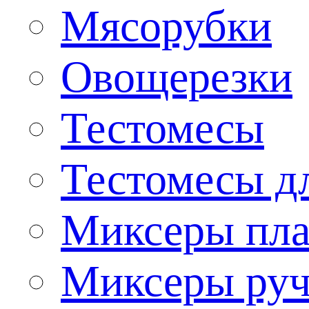
Мясорубки
Овощерезки
Тестомесы
Тестомесы дл
Миксеры пла
Миксеры ру