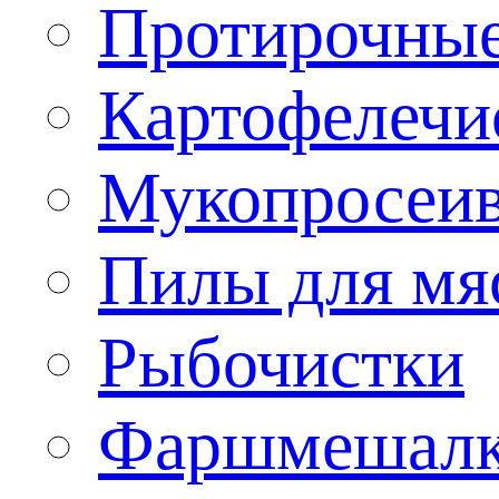
Протирочны
Картофелечи
Мукопросеив
Пилы для мя
Рыбочистки
Фаршмешал