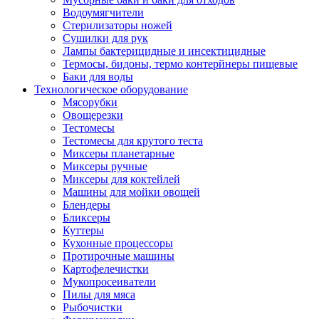
Водоумягчители
Стерилизаторы ножей
Сушилки для рук
Лампы бактерицидные и инсектицидные
Термосы, бидоны, термо контерйнеры пищевые
Баки для воды
Технологическое оборудование
Мясорубки
Овощерезки
Тестомесы
Тестомесы для крутого теста
Миксеры планетарные
Миксеры ручные
Миксеры для коктейлей
Машины для мойки овощей
Блендеры
Бликсеры
Куттеры
Кухонные процессоры
Протирочные машины
Картофелечистки
Мукопросеиватели
Пилы для мяса
Рыбочистки