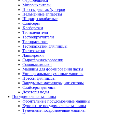
Фаршмешалки
Мясорыхлители
Прессы для гамбургеров
Пельменные аппараты
Шприцы колбасные
Слайсеры
Хлеборезки
Тестоделители
Тестоокруглители
Тестораскатки
Тестораскатки для пиццы
Тестозакатки
Лапшерезки
Сыротёрки/сыроррезки
Соковыжималки
Машины для формирования пасты
Универсальные кухонные машины
Прессы для пиццы
Вакуумные массажеры, инъекторы
Слайсеры для мяса
Дозаторы воды
Посудомоечные машины
Фронтальные посудомоечные машины
Купольные посудомоечные машины
Тунельные посудомоечные машины