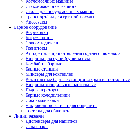
Котломоечные машины
Стакономоечные машины
Столы для посудомоечных машин
Транспортёры для грязной посуды
Аксесуары
Барное оборудование
Кофемолки
Кофемашины
Сокоохладители
Граниторы
Аппарат для приготовления горячего шоколада
Витрины для суши (суши кейсы)
Комбайны барные
Барные станции
Миксеры для коктейлей
Коктейльные барные станции закрытые и открытые
Витрины холодильные настольные
Льдогенераторы
Барные холодильники
Соковыжималки
микроволновые печи для общепита
Тостеры для общепита
Линии раздачи
Диспенсеры для напитков
Салат-бары