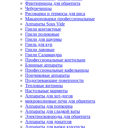
Фритюрницы для общепита
Чебуречницы
Рисоварки и термосы для риса
Макароноварки профессиональные
Аппараты Sous Vide
Грили контактные
Грили роликовые
Грили для шаурмы
Гриль для кур
Грили лавовые
Грили Саламандра
Профессиональные коптильни
Блинные аппараты
Профессиональные вафельницы
Пончиковые аппараты
Подогревающие поверхности
Тепловые витрины
Настольные мармиты
Аппараты для хот-догов
микроволновые печи для общепита
Аппараты для попкорна
Аппараты для сладкой ваты
Электросковороды для общепита
Аппараты для донатсов
Аппараты для варки кукурузы