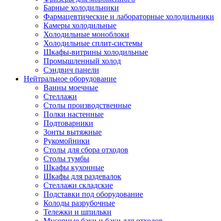
Барные холодильники
Фармацевтические и лабораторные холодильники
Камеры холодильные
Холодильные моноблоки
Холодильные сплит-системы
Шкафы-витрины холодильные
Промышленный холод
Сэндвич панели
Нейтральное оборудование
Ванны моечные
Стеллажи
Столы производственные
Полки настенные
Подтоварники
Зонты вытяжные
Рукомойники
Столы для сбора отходов
Столы тумбы
Шкафы кухонные
Шкафы для раздевалок
Стеллажи складские
Подставки под оборудование
Колоды разрубочные
Тележки и шпильки
Мусорные баки и баки для отходов