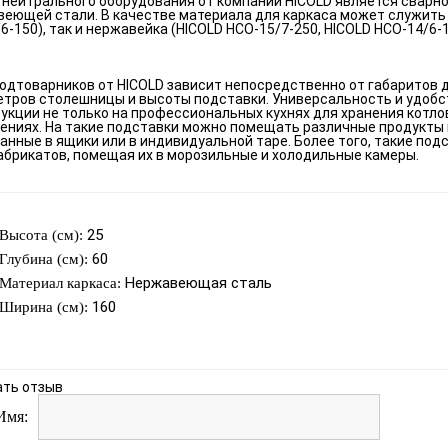
 нейтрального оборудования от компании HICOLD является сварно
еющей стали. В качестве материала для каркаса может служить 
6-150), так и нержавейка (HICOLD НСО-15/7-250, HICOLD НСО-14/6-1
одтоварников от HICOLD зависит непосредственно от габаритов 
тров столешницы и высоты подставки. Универсальность и удобс
укции не только на профессиональных кухнях для хранения котлов
ниях. На такие подставки можно помещать различные продукты 
анные в ящики или в индивидуальной таре. Более того, такие по
брикатов, помещая их в морозильные и холодильные камеры.
25
Высота (см):
60
Глубина (см):
Нержавеющая сталь
Материал каркаса:
160
Ширина (см):
ать отзыв
Имя: