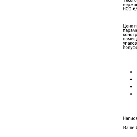
такого
нержав
НСО-6/
Цена п
параме
констр
помеще
упаков
полуфа
Напис
Ваше 