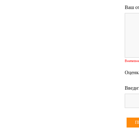
Ваш о
Вниман
Оценк
Введит
П