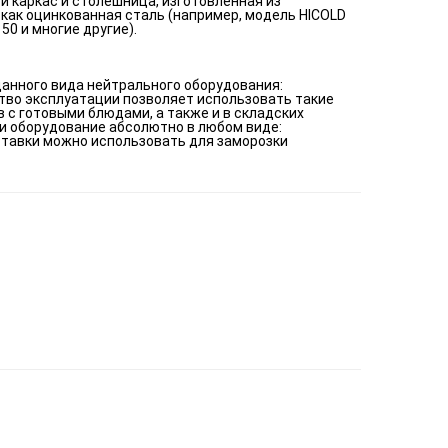
й каркас и столешница, изготовленная из
как оцинкованная сталь (например, модель HICOLD
50 и многие другие).
данного вида нейтрального оборудования:
тво эксплуатации позволяет использовать такие
 с готовыми блюдами, а также и в складских
и оборудование абсолютно в любом виде:
дставки можно использовать для заморозки