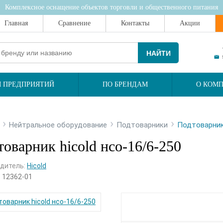
Комплексное оснащение объектов торговли и общественного питания
Главная
Сравнение
Контакты
Акции
НАЙТИ
 ПРЕДПРИЯТИЙ
ПО БРЕНДАМ
О КОМ
›
›
›
Нейтральное оборудование
Подтоварники
Подтоварник 
оварник hicold нсо-16/6-250
дитель:
Hicold
:
12362-01