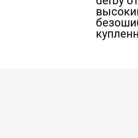
derby 
высоким
безошиб
купленн