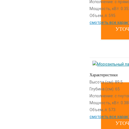
Исполнение: с прям
Мощность, кВт: 0.35
Объем, л: 595
смотреть все харак
УТОЧ
Характеристики
Высота (см): 89.5
Глубина (см): 65
Исполнение: с гнут
Мощность, кВт: 0.38
Объем, л: 573
смотреть все харак
УТОЧ