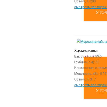
Объем, л: 200
смотреть все харак
УТОЧ
Характеристики
Высота (см): 89.5
Глубина (см): 65
Исполнение: с прям
Мощность, кВт: 0.19
Объем, л: 317
смотреть все харак
УТОЧ