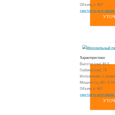
Объем, л: 407
смотреть все харак
УТОЧ
Характеристики
Высота (см): 85.5
Глубина (см): 73
Исполнение: с прям
Мощность, кВт: 0.16
Объем, л: 481
смотреть все харак
УТОЧ