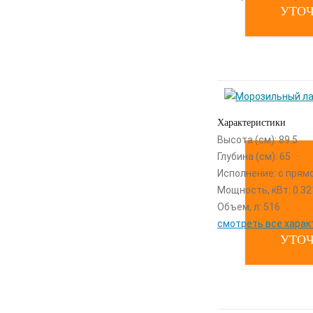
УТОЧ
Характеристики
Высота (см): 89.5
Глубина (см): 65
Исполнение: с прям
Мощность, кВт: 0.32
Объем, л: 516
смотреть все харак
УТОЧ