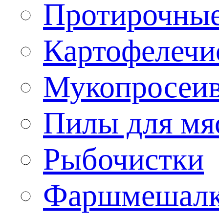
Протирочны
Картофелечи
Мукопросеив
Пилы для мя
Рыбочистки
Фаршмешал