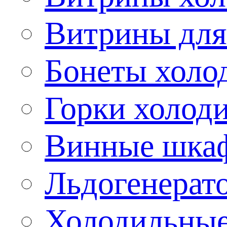
Витрины для
Бонеты холо
Горки холод
Винные шка
Льдогенерат
Холодильные