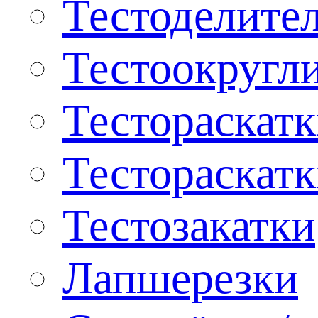
Тестоделите
Тестоокругл
Тестораскат
Тестораскат
Тестозакатки
Лапшерезки