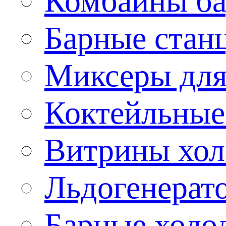
Комбайны б
Барные стан
Миксеры для
Коктейльные
Витрины хол
Льдогенерат
Барные холо