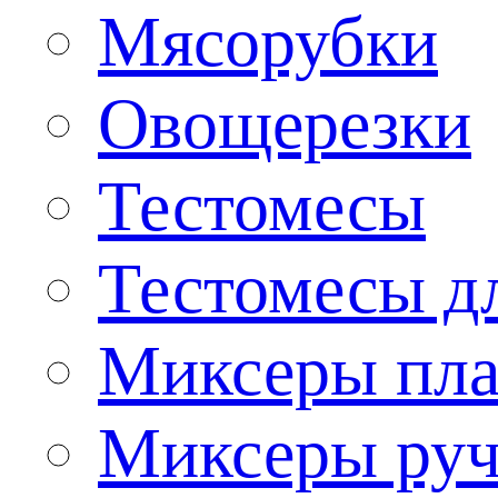
Мясорубки
Овощерезки
Тестомесы
Тестомесы дл
Миксеры пла
Миксеры ру