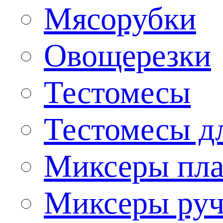
Мясорубки
Овощерезки
Тестомесы
Тестомесы дл
Миксеры пла
Миксеры ру