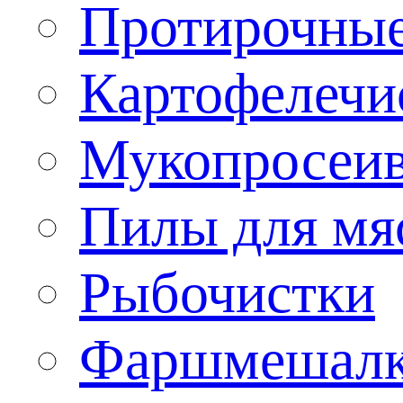
Протирочны
Картофелечи
Мукопросеив
Пилы для мя
Рыбочистки
Фаршмешал