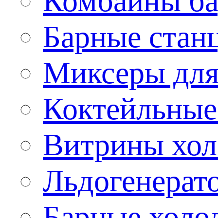
Комбайны б
Барные стан
Миксеры для
Коктейльные
Витрины хол
Льдогенерат
Барные холо