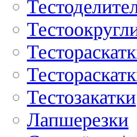
Тестоделите
Тестоокругл
Тестораскат
Тестораскат
Тестозакатки
Лапшерезки