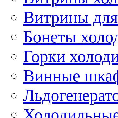
Витрины для
Бонеты холо
Горки холод
Винные шка
Льдогенерат
Холодильные