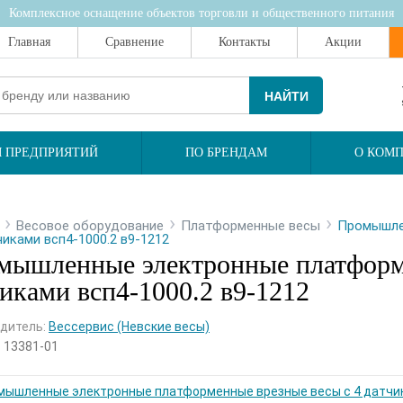
Комплексное оснащение объектов торговли и общественного питания
Главная
Сравнение
Контакты
Акции
НАЙТИ
 ПРЕДПРИЯТИЙ
ПО БРЕНДАМ
О КОМ
›
›
›
Весовое оборудование
Платформенные весы
Промышле
чиками всп4-1000.2 в9-1212
мышленные электронные платформе
иками всп4-1000.2 в9-1212
дитель:
Вессервис (Невские весы)
:
13381-01