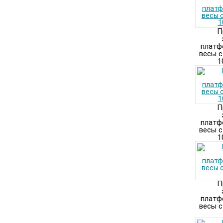
П
платф
весы с
1
П
платф
весы с
1
П
платф
весы с