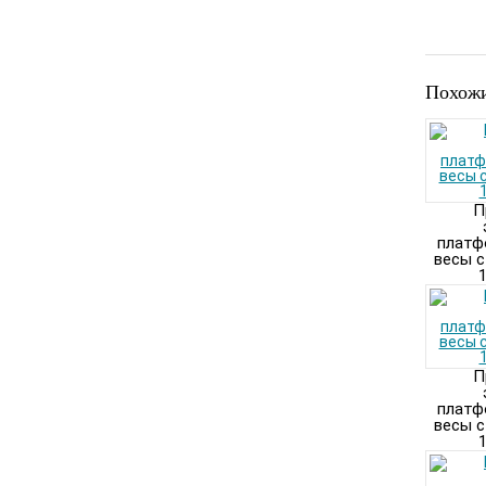
Похожи
П
платф
весы с
1
П
платф
весы с
1