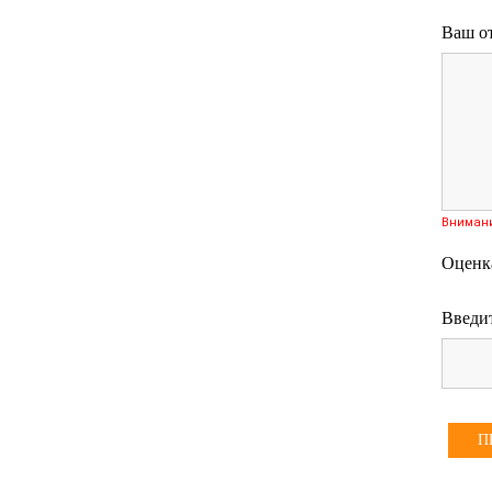
Ваш о
Вниман
Оценк
Введит
П