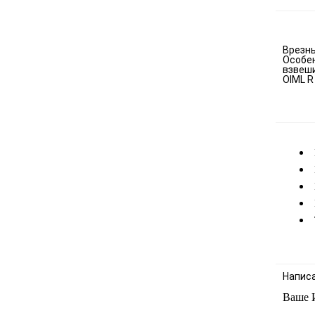
Врезны
Особен
взвеши
OIML R
Напис
Ваше 