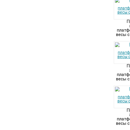
П
платф
весы с
П
платф
весы с
П
платф
весы с