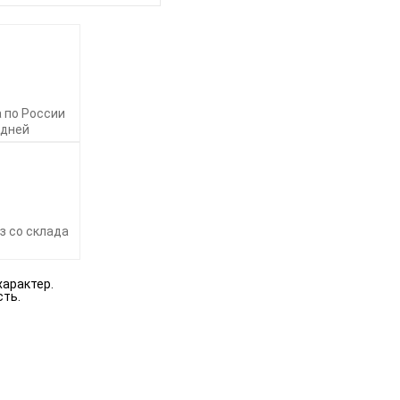
 по России
 дней
з со склада
характер.
сть.