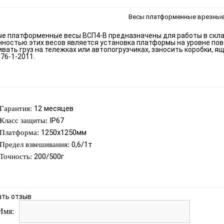
Весы платформенные врезные
е платформенные весы ВСП4-В предназначены для работы в скл
ностью этих весов является установка платформы на уровне пове
вать груз на тележках или автопогрузчиках, заносить коробки, я
 76-1-2011.
12 месяцев
Гарантия:
IP67
Класс защиты:
1250х1250мм
Платформа:
0,6/1т
Предел взвешивания:
200/500г
Точность:
ать отзыв
Имя: