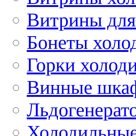
Витрины для
Бонеты холо
Горки холод
Винные шка
Льдогенерат
Холодильные