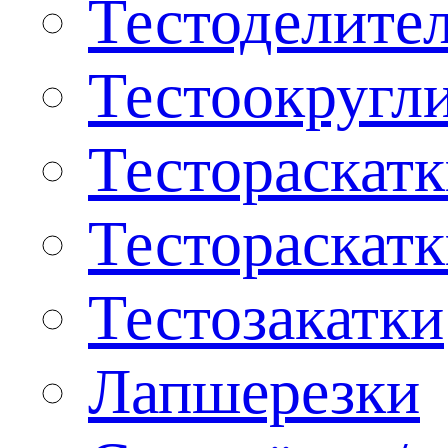
Тестоделите
Тестоокругл
Тестораскат
Тестораскат
Тестозакатки
Лапшерезки