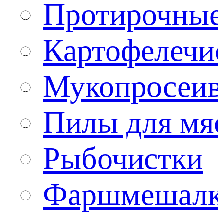
Протирочны
Картофелечи
Мукопросеив
Пилы для мя
Рыбочистки
Фаршмешал