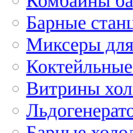
Комбайны б
Барные стан
Миксеры для
Коктейльные
Витрины хол
Льдогенерат
Барные холо