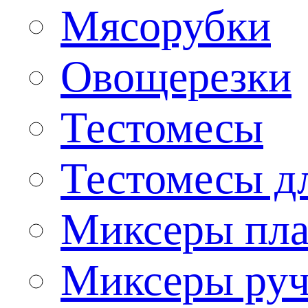
Мясорубки
Овощерезки
Тестомесы
Тестомесы дл
Миксеры пла
Миксеры ру