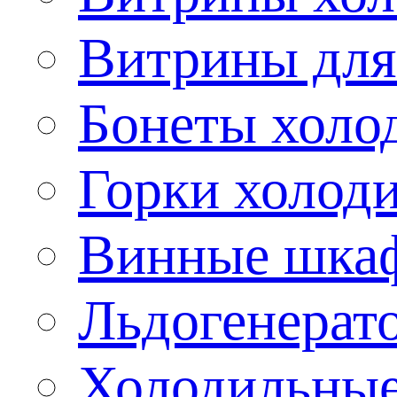
Витрины для
Бонеты холо
Горки холод
Винные шка
Льдогенерат
Холодильные