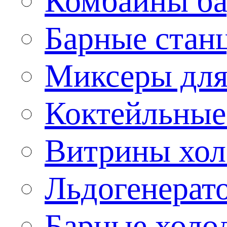
Комбайны б
Барные стан
Миксеры для
Коктейльные
Витрины хол
Льдогенерат
Барные холо