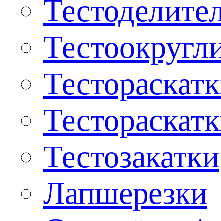
Тестоделите
Тестоокругл
Тестораскат
Тестораскат
Тестозакатки
Лапшерезки