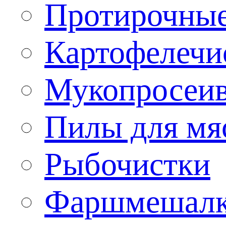
Протирочны
Картофелечи
Мукопросеив
Пилы для мя
Рыбочистки
Фаршмешал