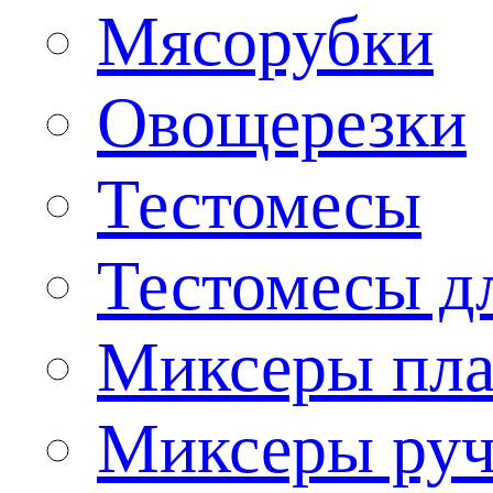
Мясорубки
Овощерезки
Тестомесы
Тестомесы дл
Миксеры пла
Миксеры ру