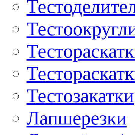
Тестоделите
Тестоокругл
Тестораскат
Тестораскат
Тестозакатки
Лапшерезки