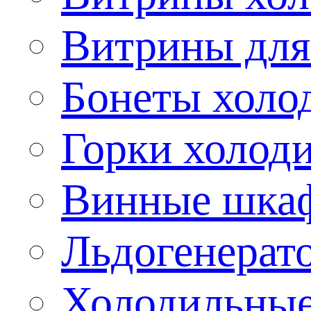
Витрины для
Бонеты холо
Горки холод
Винные шка
Льдогенерат
Холодильные