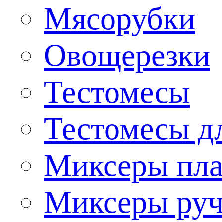
Мясорубки
Овощерезки
Тестомесы
Тестомесы дл
Миксеры пла
Миксеры ру