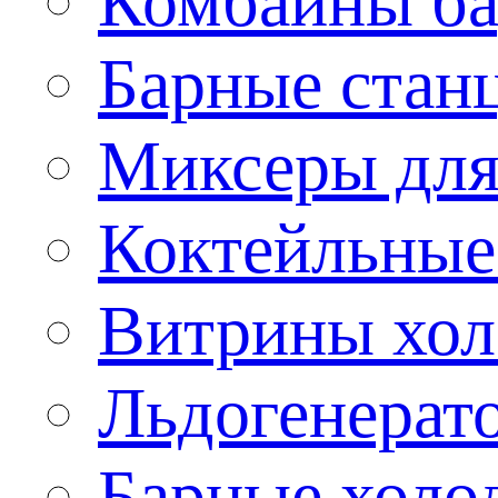
Комбайны б
Барные стан
Миксеры для
Коктейльные
Витрины хол
Льдогенерат
Барные холо