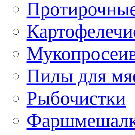
Протирочны
Картофелечи
Мукопросеив
Пилы для мя
Рыбочистки
Фаршмешал