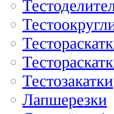
Тестоделите
Тестоокругл
Тестораскат
Тестораскат
Тестозакатки
Лапшерезки