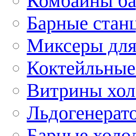
Комбайны б
Барные стан
Миксеры для
Коктейльные
Витрины хол
Льдогенерат
Барные холо