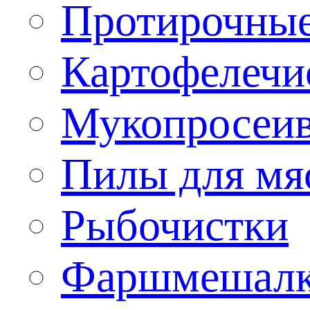
Протирочны
Картофелечи
Мукопросеив
Пилы для мя
Рыбочистки
Фаршмешал