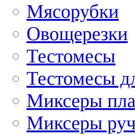
Мясорубки
Овощерезки
Тестомесы
Тестомесы дл
Миксеры пла
Миксеры ру