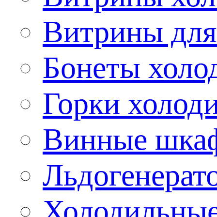
Витрины для
Бонеты холо
Горки холод
Винные шка
Льдогенерат
Холодильные