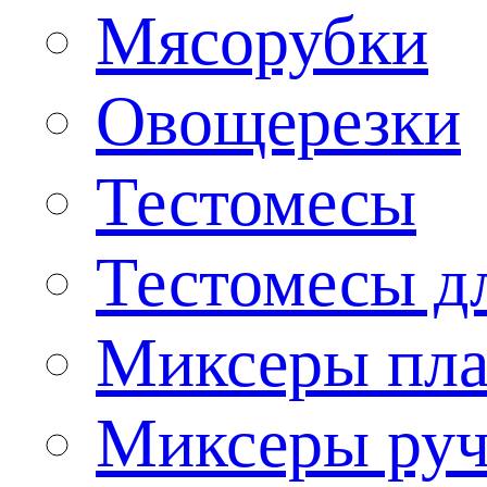
Мясорубки
Овощерезки
Тестомесы
Тестомесы дл
Миксеры пла
Миксеры ру