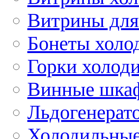
Витрины для
Бонеты холо
Горки холод
Винные шка
Льдогенерат
Холодильные