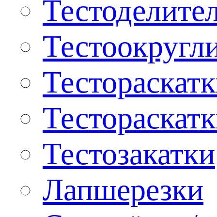
Тестоделите
Тестоокругл
Тестораскат
Тестораскат
Тестозакатки
Лапшерезки