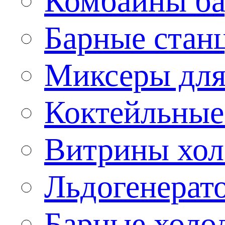
Комбайны б
Барные стан
Миксеры для
Коктейльные
Витрины хол
Льдогенерат
Барные холо