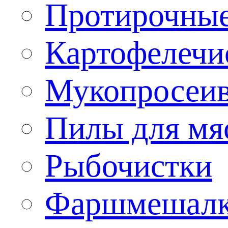
Протирочны
Картофелечи
Мукопросеив
Пилы для мя
Рыбочистки
Фаршмешал