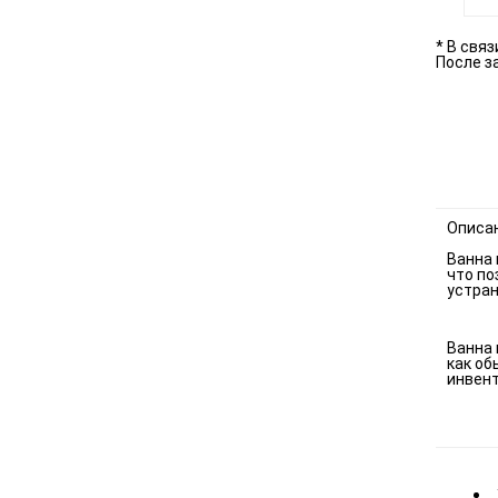
* В свя
После з
Описа
Ванна 
что по
устра
Ванна 
как об
инвент