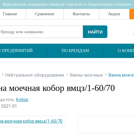
Комплексное оснащение объектов торговли и общественного питания
Главная
Сравнение
Контакты
Акции
НАЙТИ
 ПРЕДПРИЯТИЙ
ПО БРЕНДАМ
О КОМ
›
›
›
Нейтральное оборудование
Ванны моечные
Ванна моеч
а моечная кобор вмцз/1-60/70
дитель:
Кобор
:
5521-01