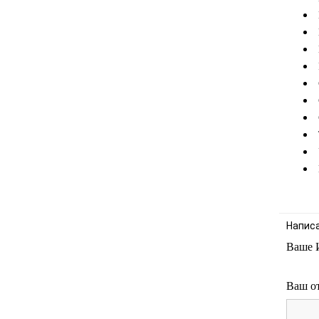
Напис
Ваше 
Ваш о