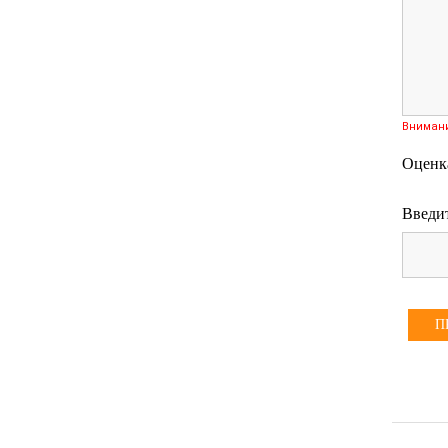
Вниман
Оценк
Введит
П