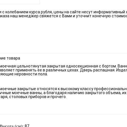
зи с колебанием курса рубля, цены на сайте несут информативный 
аказа наш менеджер свяжется с Вами и уточнит конечную стоимо
ние товара
моечная цельнотянутая закрытая односекционная с бортом. Ван
зволяет применять ее в различных цехах. Дверь распашная. Изде
няющие неровности пола.
моечные закрытые относятся к высокому классу профессионально
ычные моечные ванны, а благодаря наличию закрытого объема, их
аря, столовых приборов и прочего.
87
Высота (см):