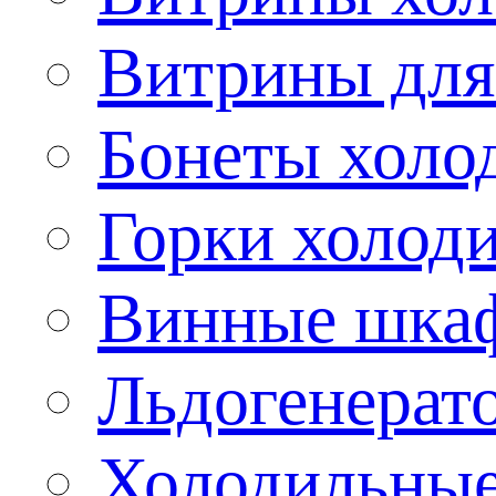
Витрины для
Бонеты холо
Горки холод
Винные шка
Льдогенерат
Холодильные