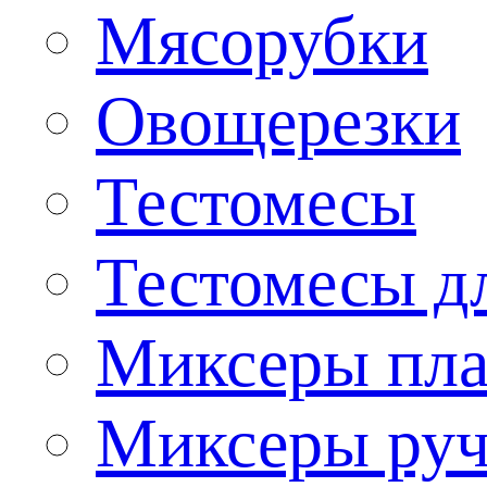
Мясорубки
Овощерезки
Тестомесы
Тестомесы дл
Миксеры пла
Миксеры ру