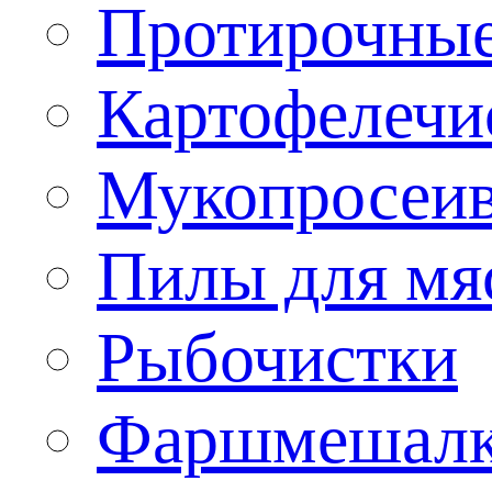
Протирочны
Картофелечи
Мукопросеив
Пилы для мя
Рыбочистки
Фаршмешал