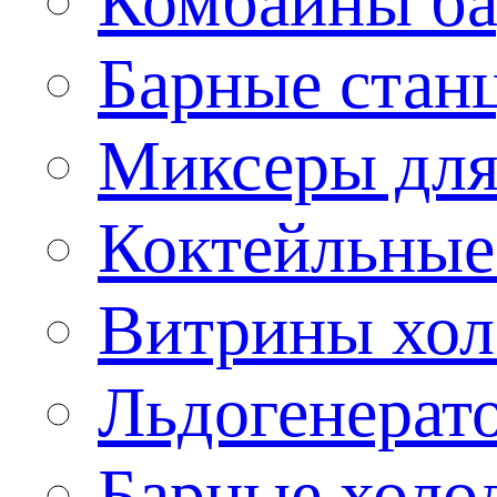
Комбайны б
Барные стан
Миксеры для
Коктейльные
Витрины хол
Льдогенерат
Барные холо