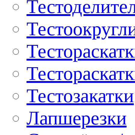
Тестоделите
Тестоокругл
Тестораскат
Тестораскат
Тестозакатки
Лапшерезки