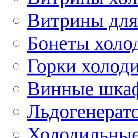
Витрины для
Бонеты холо
Горки холод
Винные шка
Льдогенерат
Холодильные