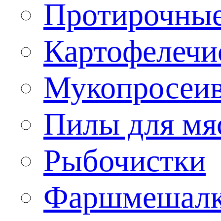
Протирочны
Картофелечи
Мукопросеив
Пилы для мя
Рыбочистки
Фаршмешал