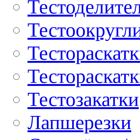
Тестоделите
Тестоокругл
Тестораскат
Тестораскат
Тестозакатки
Лапшерезки