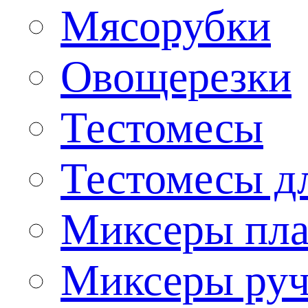
Мясорубки
Овощерезки
Тестомесы
Тестомесы дл
Миксеры пла
Миксеры ру