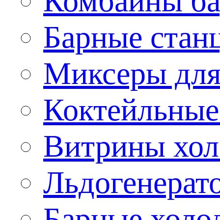
Комбайны б
Барные стан
Миксеры для
Коктейльные
Витрины хол
Льдогенерат
Барные холо