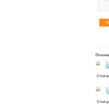
П
Похожи
Стол р
Стол р