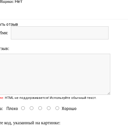
Нет
Ящики:
ать отзыв
Имя:
тзыв:
ие:
HTML не поддерживается! Используйте обычный текст.
а:
Плохо
Хорошо
е код, указанный на картинке: