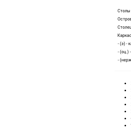
Столы
Остров
Столе
Каркас
- (э) 
- (оц.
- (нер