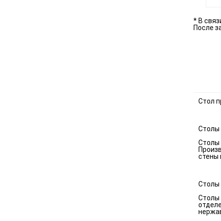
* В свя
После з
Стол п
Столы
Столы 
Произв
стены 
Столы
Столы 
отделе
нержа