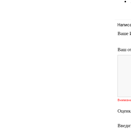
Напис
Ваше 
Ваш о
Вниман
Оценк
Введит