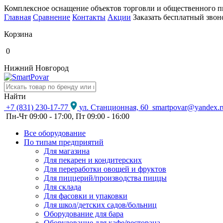
Комплексное оснащение объектов торговли и общественного п
Главная
Сравнение
Контакты
Акции
Заказать бесплатный звон
Корзина
0
Нижний Новгород
Найти
+7 (831) 230-17-77
ул. Станционная, 60
smartpovar@yandex.r
Пн-Чт 09:00 - 17:00, Пт 09:00 - 16:00
Все оборудование
По типам предприятий
Для магазина
Для пекарен и кондитерских
Для переработки овощей и фруктов
Для пиццерий/производства пиццы
Для склада
Для фасовки и упаковки
Для школ/детских садов/больниц
Оборудование для бара
Оборудование для кафе/ресторана