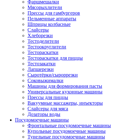
Фаршмешалки
Мясорыхлители
Прессы для гамбургеров
Пельменные аппараты
Шприцы колбасные
Слайсеры
Хлеборезки
Тестоделители
Тестоокруглители
Тестораскатки
Тестораскатки для пиццы
Тестозакатки
Лапшерезки
Сыротёрки/сыроррезки
Соковыжималки
Машины для формирования пасты
Универсальные кухонные машины
Прессы для пиццы
Вакуумные массажеры, инъекторы
Слайсеры для мяса
Дозаторы воды
Посудомоечные машины
Фронтальные посудомоечные машины
Купольные посудомоечные машины
Тунельные посудомоечные машины