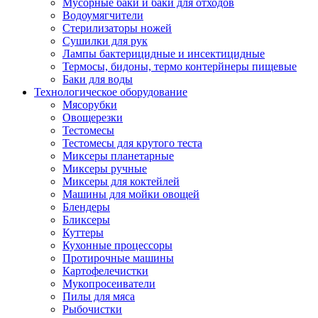
Мусорные баки и баки для отходов
Водоумягчители
Стерилизаторы ножей
Сушилки для рук
Лампы бактерицидные и инсектицидные
Термосы, бидоны, термо контерйнеры пищевые
Баки для воды
Технологическое оборудование
Мясорубки
Овощерезки
Тестомесы
Тестомесы для крутого теста
Миксеры планетарные
Миксеры ручные
Миксеры для коктейлей
Машины для мойки овощей
Блендеры
Бликсеры
Куттеры
Кухонные процессоры
Протирочные машины
Картофелечистки
Мукопросеиватели
Пилы для мяса
Рыбочистки