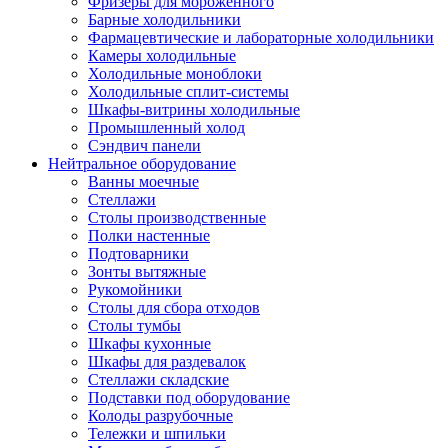
Фризеры для мороженного
Барные холодильники
Фармацевтические и лабораторные холодильники
Камеры холодильные
Холодильные моноблоки
Холодильные сплит-системы
Шкафы-витрины холодильные
Промышленный холод
Сэндвич панели
Нейтральное оборудование
Ванны моечные
Стеллажи
Столы производственные
Полки настенные
Подтоварники
Зонты вытяжные
Рукомойники
Столы для сбора отходов
Столы тумбы
Шкафы кухонные
Шкафы для раздевалок
Стеллажи складские
Подставки под оборудование
Колоды разрубочные
Тележки и шпильки