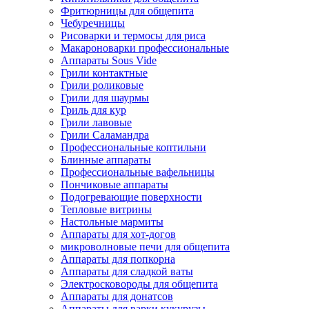
Фритюрницы для общепита
Чебуречницы
Рисоварки и термосы для риса
Макароноварки профессиональные
Аппараты Sous Vide
Грили контактные
Грили роликовые
Грили для шаурмы
Гриль для кур
Грили лавовые
Грили Саламандра
Профессиональные коптильни
Блинные аппараты
Профессиональные вафельницы
Пончиковые аппараты
Подогревающие поверхности
Тепловые витрины
Настольные мармиты
Аппараты для хот-догов
микроволновые печи для общепита
Аппараты для попкорна
Аппараты для сладкой ваты
Электросковороды для общепита
Аппараты для донатсов
Аппараты для варки кукурузы