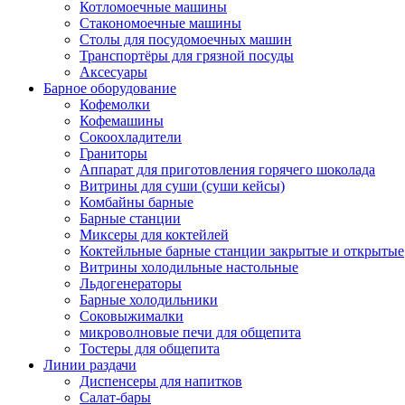
Котломоечные машины
Стакономоечные машины
Столы для посудомоечных машин
Транспортёры для грязной посуды
Аксесуары
Барное оборудование
Кофемолки
Кофемашины
Сокоохладители
Граниторы
Аппарат для приготовления горячего шоколада
Витрины для суши (суши кейсы)
Комбайны барные
Барные станции
Миксеры для коктейлей
Коктейльные барные станции закрытые и открытые
Витрины холодильные настольные
Льдогенераторы
Барные холодильники
Соковыжималки
микроволновые печи для общепита
Тостеры для общепита
Линии раздачи
Диспенсеры для напитков
Салат-бары