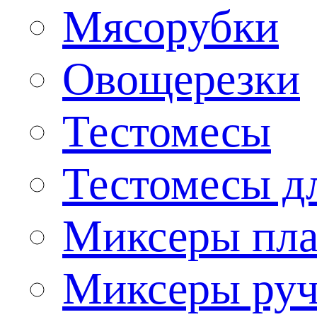
Мясорубки
Овощерезки
Тестомесы
Тестомесы дл
Миксеры пла
Миксеры ру