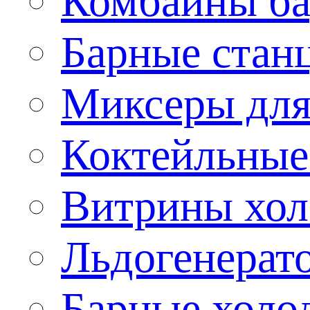
Комбайны б
Барные стан
Миксеры для
Коктейльные
Витрины хол
Льдогенерат
Барные холо