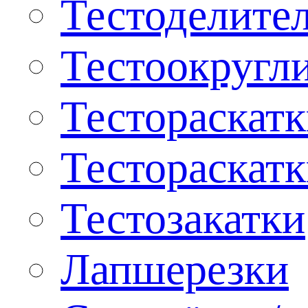
Тестоделите
Тестоокругл
Тестораскат
Тестораскат
Тестозакатки
Лапшерезки