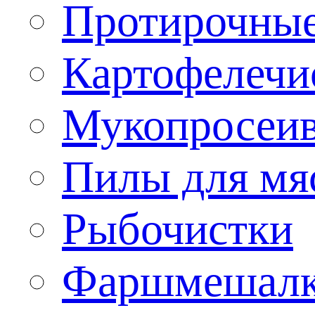
Протирочны
Картофелечи
Мукопросеив
Пилы для мя
Рыбочистки
Фаршмешал