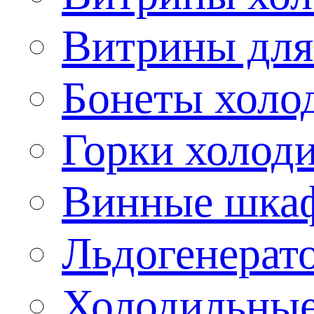
Витрины для
Бонеты холо
Горки холод
Винные шка
Льдогенерат
Холодильные