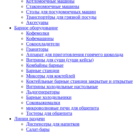
Котломоечные машины
Стакономоечные машины
Столы для посудомоечных машин
Транспортёры для грязной посуды
Аксесуары
Барное оборудование
Кофемолки
Кофемашины
Сокоохладители
Граниторы
Аппарат для приготовления горячего шоколада
Витрины для суши (суши кейсы)
Комбайны барные
Барные станции
Миксеры для коктейлей
Коктейльные барные станции закрытые и открытые
Витрины холодильные настольные
Льдогенераторы
Барные холодильники
Соковыжималки
микроволновые печи для общепита
Тостеры для общепита
Линии раздачи
Диспенсеры для напитков
Салат-бары