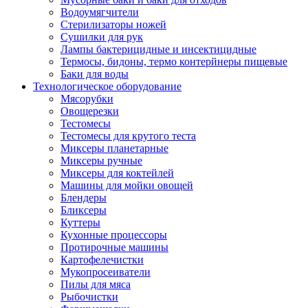
Водоумягчители
Стерилизаторы ножей
Сушилки для рук
Лампы бактерицидные и инсектицидные
Термосы, бидоны, термо контерйнеры пищевые
Баки для воды
Технологическое оборудование
Мясорубки
Овощерезки
Тестомесы
Тестомесы для крутого теста
Миксеры планетарные
Миксеры ручные
Миксеры для коктейлей
Машины для мойки овощей
Блендеры
Бликсеры
Куттеры
Кухонные процессоры
Протирочные машины
Картофелечистки
Мукопросеиватели
Пилы для мяса
Рыбочистки