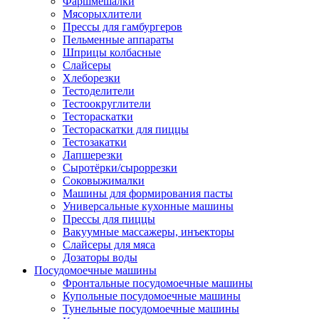
Фаршмешалки
Мясорыхлители
Прессы для гамбургеров
Пельменные аппараты
Шприцы колбасные
Слайсеры
Хлеборезки
Тестоделители
Тестоокруглители
Тестораскатки
Тестораскатки для пиццы
Тестозакатки
Лапшерезки
Сыротёрки/сыроррезки
Соковыжималки
Машины для формирования пасты
Универсальные кухонные машины
Прессы для пиццы
Вакуумные массажеры, инъекторы
Слайсеры для мяса
Дозаторы воды
Посудомоечные машины
Фронтальные посудомоечные машины
Купольные посудомоечные машины
Тунельные посудомоечные машины