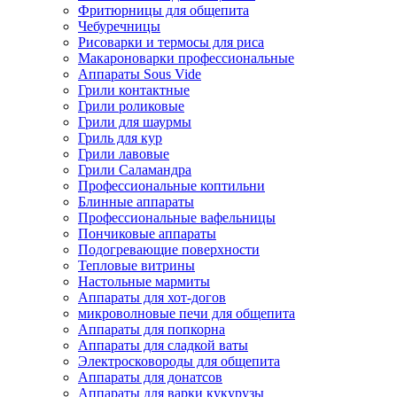
Фритюрницы для общепита
Чебуречницы
Рисоварки и термосы для риса
Макароноварки профессиональные
Аппараты Sous Vide
Грили контактные
Грили роликовые
Грили для шаурмы
Гриль для кур
Грили лавовые
Грили Саламандра
Профессиональные коптильни
Блинные аппараты
Профессиональные вафельницы
Пончиковые аппараты
Подогревающие поверхности
Тепловые витрины
Настольные мармиты
Аппараты для хот-догов
микроволновые печи для общепита
Аппараты для попкорна
Аппараты для сладкой ваты
Электросковороды для общепита
Аппараты для донатсов
Аппараты для варки кукурузы