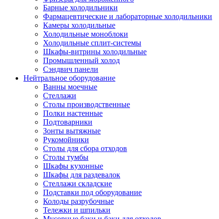
Барные холодильники
Фармацевтические и лабораторные холодильники
Камеры холодильные
Холодильные моноблоки
Холодильные сплит-системы
Шкафы-витрины холодильные
Промышленный холод
Сэндвич панели
Нейтральное оборудование
Ванны моечные
Стеллажи
Столы производственные
Полки настенные
Подтоварники
Зонты вытяжные
Рукомойники
Столы для сбора отходов
Столы тумбы
Шкафы кухонные
Шкафы для раздевалок
Стеллажи складские
Подставки под оборудование
Колоды разрубочные
Тележки и шпильки
Мусорные баки и баки для отходов