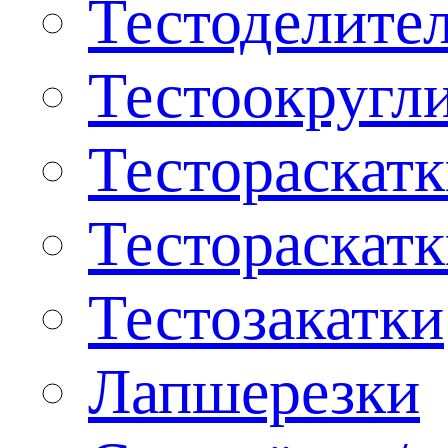
Тестоделите
Тестоокругл
Тестораскат
Тестораскат
Тестозакатки
Лапшерезки