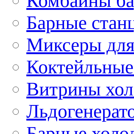
Комбайны б
Барные стан
Миксеры для
Коктейльные
Витрины хол
Льдогенерат
Барные холо