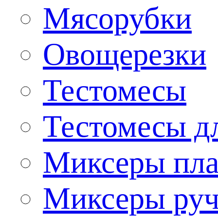
Мясорубки
Овощерезки
Тестомесы
Тестомесы дл
Миксеры пла
Миксеры ру