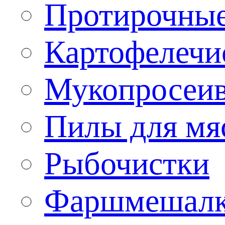
Протирочны
Картофелечи
Мукопросеив
Пилы для мя
Рыбочистки
Фаршмешал