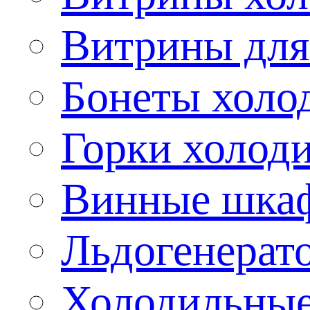
Витрины для
Бонеты холо
Горки холод
Винные шка
Льдогенерат
Холодильные